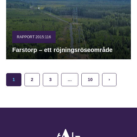
RAPPORT 2015:116
Farstorp – ett röjningsröseområde
1
2
3
…
10
›