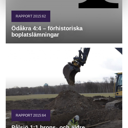
RAPPORT 2015:62
Ödåkra 4:4 – förhistoriska
boplatslämningar
RAPPORT 2015:64
Pålsjö 1:1 brons- och äldre