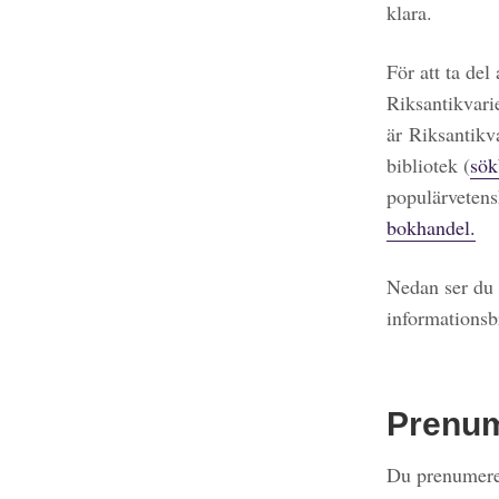
klara.
För att ta del
Riksantikvari
är Riksantikv
bibliotek (
sök
populärvetens
bokhandel.
Nedan ser du 
informationsb
Prenu
Du prenumerer