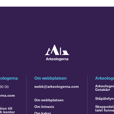
eologerna
Om webbplatsen
Arkeologe
Arkeologer 
webb@arkeologerna.com
 80 00
Getakärr
erna.com
Ståpälsfyn
Om webbplatsen
Om Intrasis
Skeppsdela
ion till
talet funn
h kontor
Om kakor