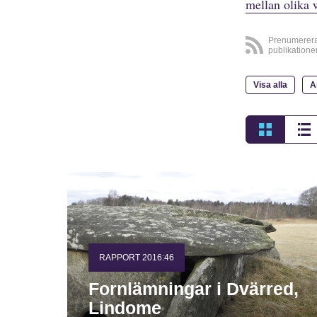
mellan olika 
Prenumerer
publikatione
Visa alla
A
RAPPORT 2016:46
Fornlämningar i Dvärred,
Lindome