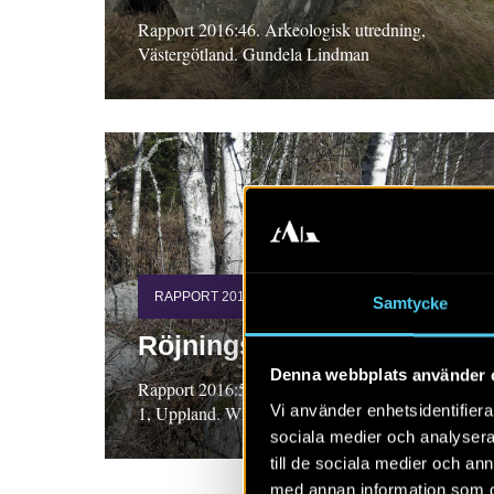
Rapport 2016:46. Arkeologisk utredning,
Västergötland. Gundela Lindman
RAPPORT 2016:51
Samtycke
Röjningsrösen i Alunda
Denna webbplats använder 
Rapport 2016:51. Arkeologisk utredning, etapp
Vi använder enhetsidentifierar
1, Uppland. Wivianne Bondesson
sociala medier och analysera 
till de sociala medier och a
med annan information som du 