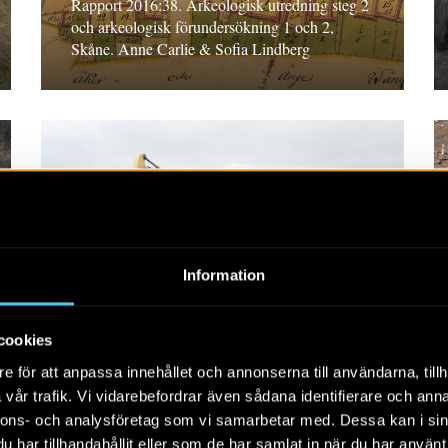
Rapport 2016:38. Arkeologisk utredning steg 2
och arkeologisk förundersökning 1 och 2,
Skåne. Anne Carlie & Sofia Lindberg
RAPPORT 2016:48
Varbergstunneln,
Information
kompletterande
arkeologisk utredning
cookies
Rapport 2016:48. Arkeologisk utredning,
e för att anpassa innehållet och annonserna till användarna, tillh
Halland. Petra Nordin
vår trafik. Vi vidarebefordrar även sådana identifierare och anna
nnons- och analysföretag som vi samarbetar med. Dessa kan i sin
har tillhandahållit eller som de har samlat in när du har använt 