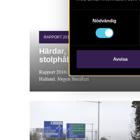
Samtyckesval
Nödvändig
RAPPORT 2016:31
Härdar, gropar och
stolphål
Avvisa
Rapport 2016:31. Arkeologisk utredning,
Halland. Jörgen Streiffert