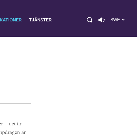
SWE
IKATIONER
TJÄNSTER
r – det är
uppdragen är