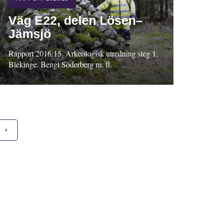
Väg E22, delen Lösen–
Jämsjö
Rapport 2016:15. Arkeologisk utredning steg 1,
Blekinge. Bengt Söderberg m. fl.
›