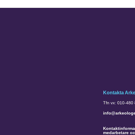
Kontakta Ark
Tfn vx: 010-480
info@arkeolog
Kontaktinformat
medarbetare oc