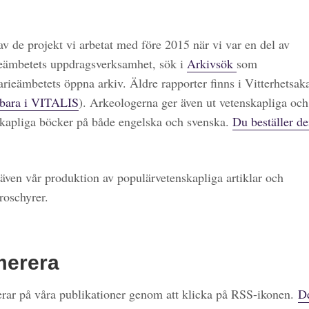
 av de projekt vi arbetat med före 2015 när vi var en del av
eämbetets uppdragsverksamhet, sök i
Arkivsök
som
arieämbetets öppna arkiv. Äldre rapporter finns i Vitterhetsa
bara i VITALIS
). Arkeologerna ger även ut vetenskapliga och
kapliga böcker på både engelska och svenska.
Du beställer de
även vår produktion av populärvetenskapliga artiklar och
roschyrer.
merera
ar på våra publikationer genom att klicka på RSS-ikonen.
De