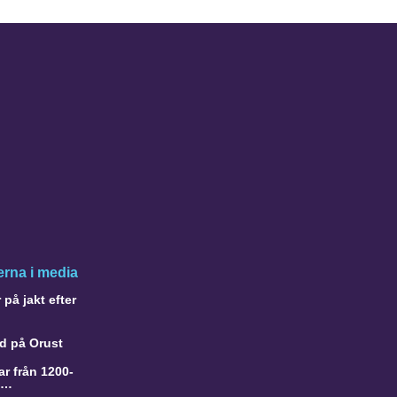
rna i media
på jakt efter
d på Orust
r från 1200-
a…