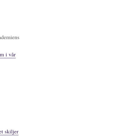
kademiens
m i vår
t skiljer