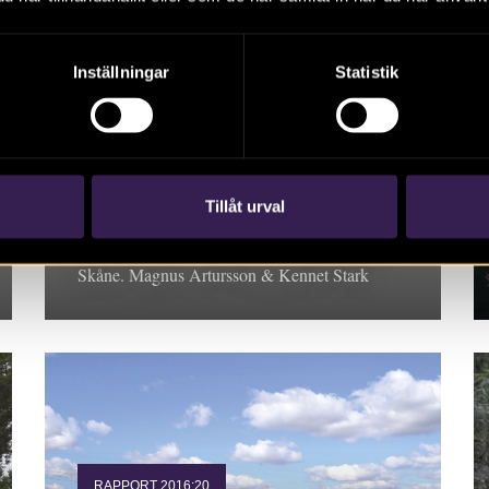
Inställningar
Statistik
RAPPORT 2016:34
Lommabanan
Tillåt urval
Rapport 2016:34. Arkeologisk utredning steg 1,
Skåne. Magnus Artursson & Kennet Stark
RAPPORT 2016:20