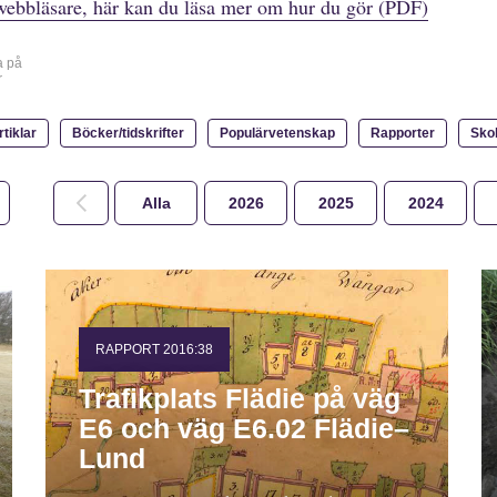
webbläsare, här kan du läsa mer om hur du gör (PDF)
a på
r
rtiklar
Böcker/tidskrifter
Populärvetenskap
Rapporter
Sko
Alla
2026
2025
2024
RAPPORT 2016:38
Trafikplats Flädie på väg
E6 och väg E6.02 Flädie–
Lund