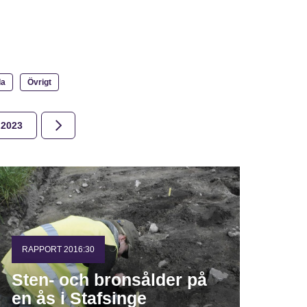
la
Övrigt
2023
2022
2021
2020
2019
2018
RAPPORT 2016:30
Sten- och bronsålder på
en ås i Stafsinge