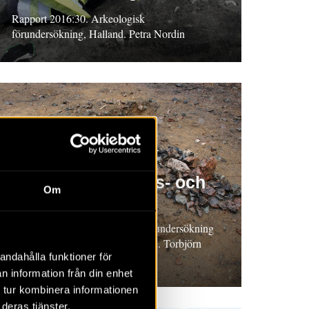
Rapport 2016:30. Arkeologisk
förundersökning, Halland. Petra Nordin
RAPPORT 2016:3
Stenhantverk, päls- och
Om
matberedning
Rapport 2016:3. Arkeologisk förundersökning
och undersökning, Södermanland. Torbjörn
andahålla funktioner för
Holback
n information från din enhet
 tur kombinera informationen
deras tjänster.