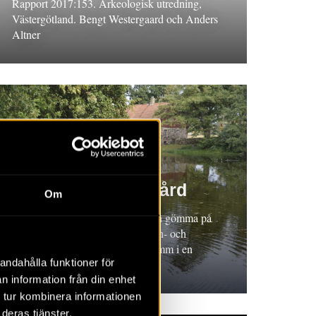
Rapport 2017:153. Arkeologisk utredning,
Västergötland. Bengt Westergaard och Anders
Altner
RAPPORT 2017:70
Krapperups trädgård
Om
Rapport 2017:70. Små prover kan gömma på
mycket kunskap. 2016 togs pollen- och
växtmakrofossilprover från en damm i en
andahålla funktioner för
trädgård i Skåne.
n information från din enhet
 tur kombinera informationen
deras tjänster.