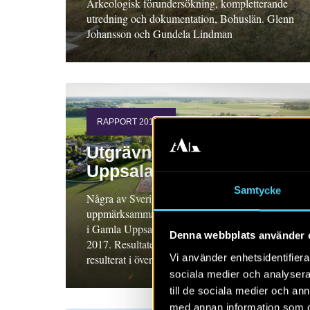
Arkeologisk förundersökning, kompletterande
utredning och dokumentation, Bohuslän. Glenn
Johansson och Gundela Lindman
RAPPORT 2017:1
Utgrävningarna i Gamla
Uppsala
Samtycke
Några av Sveriges största och mest
uppmärksammade arkeologiska undersökningar
i Gamla Uppsala, pågick mellan åren 2012–
Denna webbplats använder 
2017. Resultaten var häpnadsväckande och har
Vi använder enhetsidentifierar
resulterat i över 20 rapporter! Läs dom här!
sociala medier och analysera 
till de sociala medier och a
med annan information som du 