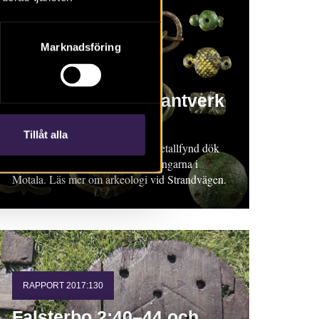
Marknadsföring
RAPPORT 2017:119
Medeltida metallhantverk
i Motala
Tillåt alla
Rapport 2017:119. Fantastiska metallfynd dök
upp under de spännande utgrävningarna i
Motala. Läs mer om arkeologi vid Strandvägen.
RAPPORT 2017:130
Falsterbo 2:40–44 och