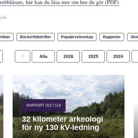
webbläsare, här kan du läsa mer om hur du gör (PDF)
a på
r
rtiklar
Böcker/tidskrifter
Populärvetenskap
Rapporter
Sko
Alla
2026
2025
2024
RAPPORT 2017:118
32 kilometer arkeologi
för ny 130 kV-ledning