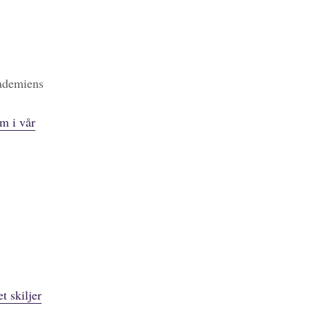
kademiens
m i vår
t skiljer