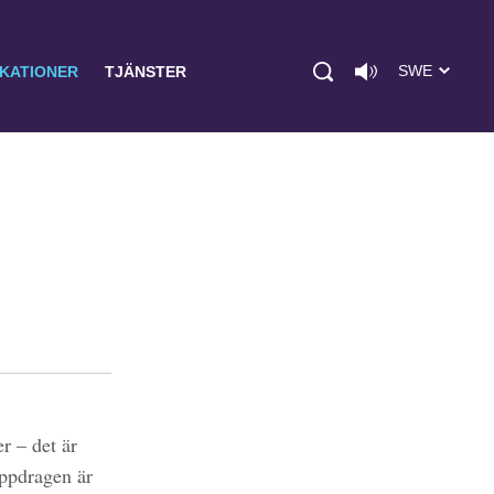
SWE
IKATIONER
TJÄNSTER
r – det är
uppdragen är