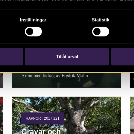
Inställningar
Statistik
RAPPORT 2017:120
Fiskeanläggningar i
Motala ström
Rapport 2017:120. Arkeologisk undersökning.
Tillåt urval
Östergötland, Motala kommun, Motala socken,
Kanaljorden 3:45, Motala 188. Staffan von
Arbin med bidrag av Fredrik Molin
RAPPORT 2017:121
Gravar och