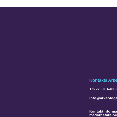
Kontakta Ark
Tfn vx: 010-480
info@arkeolog
Kontaktinformat
medarbetare oc