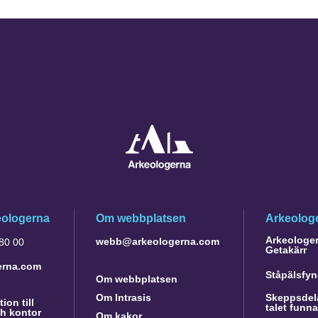
eologerna
Om webbplatsen
Arkeologe
Arkeologer 
webb@arkeologerna.com
 80 00
Getakärr
erna.com
Ståpälsfyn
Om webbplatsen
Om Intrasis
Skeppsdela
ion till
talet funn
h kontor
Om kakor