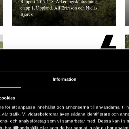
Rapport 2017:118. Arkeologisk utredning,
etapp 1, Uppland. Alf Ericsson och Niclas
Björck
RAPPORT 2017:150
Information
Schaktningsövervakning
vid Gärstad
cookies
Rapport 2017:150 Arkeologisk undersökning,
e för att anpassa innehållet och annonserna till användarna, tillh
Östergötland. Annika Helander
vår trafik. Vi vidarebefordrar även sådana identifierare och anna
nnons- och analysföretag som vi samarbetar med. Dessa kan i sin
har tillhandahållit eller som de har samlat in när du har använt 