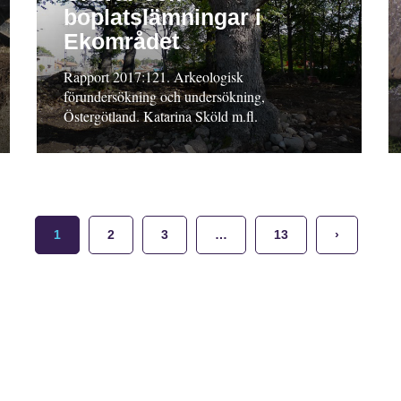
boplatslämningar i
Ekområdet
Rapport 2017:121. Arkeologisk
förundersökning och undersökning,
Östergötland. Katarina Sköld m.fl.
1
2
3
…
13
›