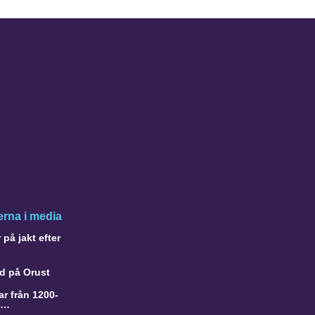
rna i media
på jakt efter
d på Orust
r från 1200-
a…