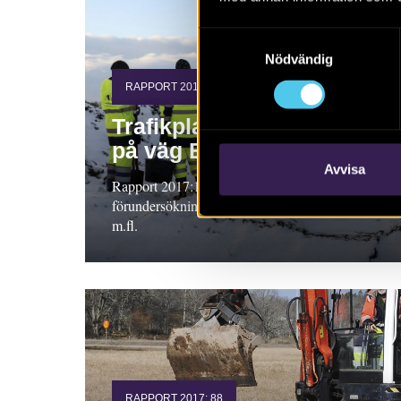
Samtyckesval
Nödvändig
RAPPORT 2017:127
Trafikplats Lunds Södra
på väg E22
Avvisa
Rapport 2017:127. Arkeologisk
förundersökning 2016, Skåne. Anne Carlie
m.fl.
RAPPORT 2017: 88