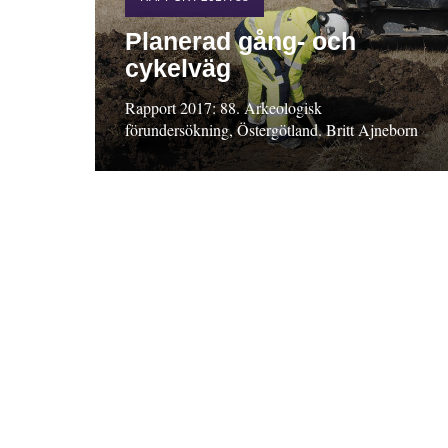
Planerad gång- och
cykelväg
Rapport 2017: 88. Arkeologisk
förundersökning, Östergötland. Britt Ajneborn