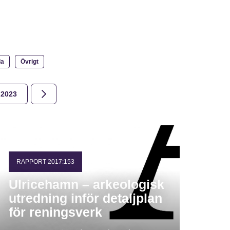
la
Övrigt
2023
2022
2021
2020
2019
2018
RAPPORT 2017:153
Ulricehamn – arkeologisk
utredning inför detaljplan
för reningsverk