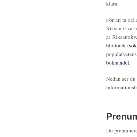
klara.
För att ta del
Riksantikvari
är Riksantikv
bibliotek (
sök
populärvetens
bokhandel.
Nedan ser du 
informationsb
Prenu
Du prenumerer