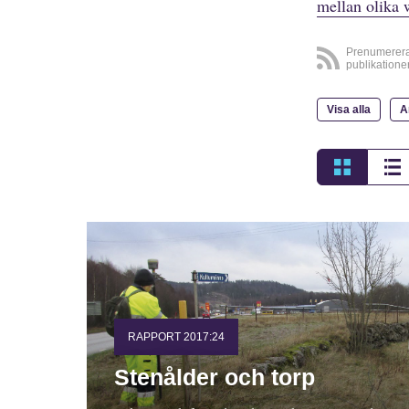
mellan olika 
Prenumerer
publikatione
Visa alla
A
RAPPORT 2017:24
Stenålder och torp