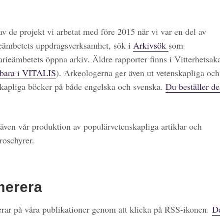
 av de projekt vi arbetat med före 2015 när vi var en del av
eämbetets uppdragsverksamhet, sök i
Arkivsök
som
arieämbetets öppna arkiv. Äldre rapporter finns i Vitterhetsa
bara i VITALIS
). Arkeologerna ger även ut vetenskapliga och
kapliga böcker på både engelska och svenska.
Du beställer de
även vår produktion av populärvetenskapliga artiklar och
roschyrer.
merera
ar på våra publikationer genom att klicka på RSS-ikonen.
De