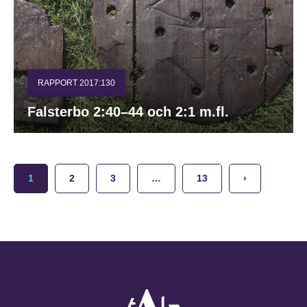
RAPPORT 2017:130
Falsterbo 2:40–44 och 2:1 m.fl.
1
2
3
…
13
›