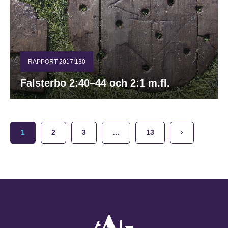
RAPPORT 2017:130
Falsterbo 2:40–44 och 2:1 m.fl.
1
2
3
…
13
›