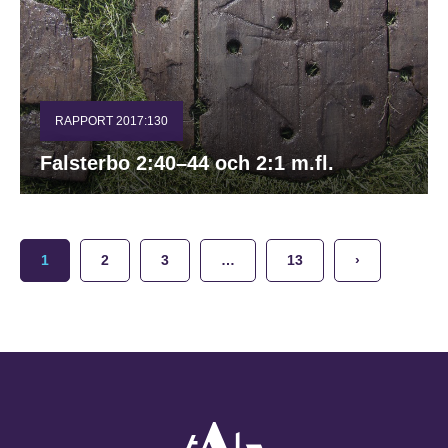
RAPPORT 2017:130
Falsterbo 2:40–44 och 2:1 m.fl.
1
2
3
…
13
›