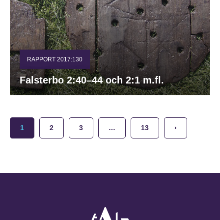
RAPPORT 2017:130
Falsterbo 2:40–44 och 2:1 m.fl.
1
2
3
…
13
›