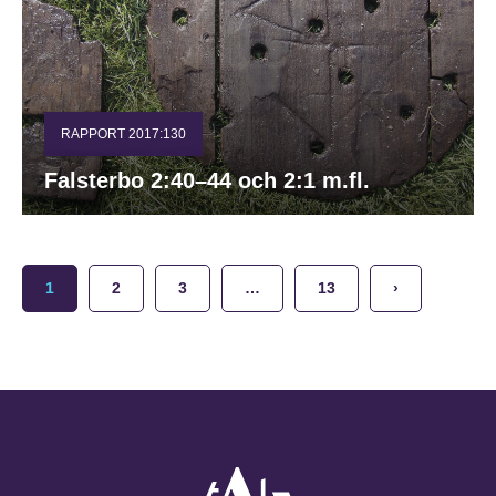
RAPPORT 2017:130
Falsterbo 2:40–44 och 2:1 m.fl.
1
2
3
…
13
›