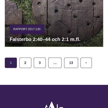
RAPPORT 2017:130
Falsterbo 2:40–44 och 2:1 m.fl.
1
2
3
…
13
›