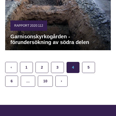
RAPPORT 2020:112
Garnisonskyrkogården -
förundersökning av södra delen
‹
1
2
3
4
5
6
…
10
›