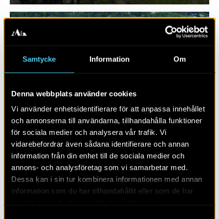
Samtycke
Information
Om
Denna webbplats använder cookies
Vi använder enhetsidentifierare för att anpassa innehållet
och annonserna till användarna, tillhandahålla funktioner
för sociala medier och analysera vår trafik. Vi
RAPPORT 2020:77
vidarebefordrar även sådana identifierare och annan
information från din enhet till de sociala medier och
Gårdslämningar i nordvästra Skälby
annons- och analysföretag som vi samarbetar med.
Dessa kan i sin tur kombinera informationen med annan
information som du har tillhandahållit eller som de har
samlat in när du har använt deras tjänster.
Samtyckesval