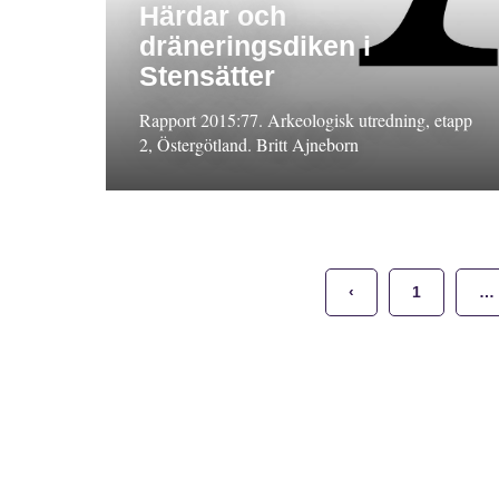
Härdar och
dräneringsdiken i
Stensätter
Rapport 2015:77. Arkeologisk utredning, etapp
2, Östergötland. Britt Ajneborn
‹
1
…