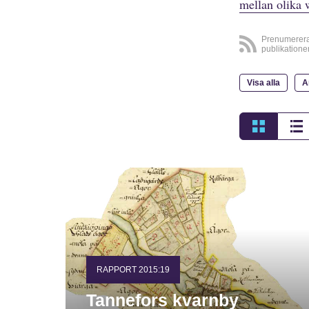
mellan olika 
Prenumerer
publikatione
Visa alla
A
RAPPORT 2015:19
Tannefors kvarnby