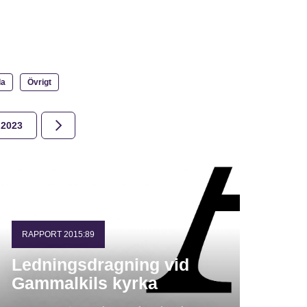
la
Övrigt
2023
2022
2021
2020
2019
2018
RAPPORT 2015:89
Ledningsdragning vid
Gammalkils kyrka