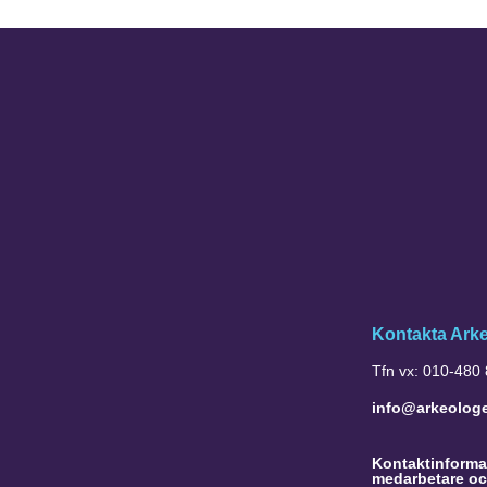
Kontakta Ark
Tfn vx: 010-480
info@arkeolog
Kontaktinformat
medarbetare oc