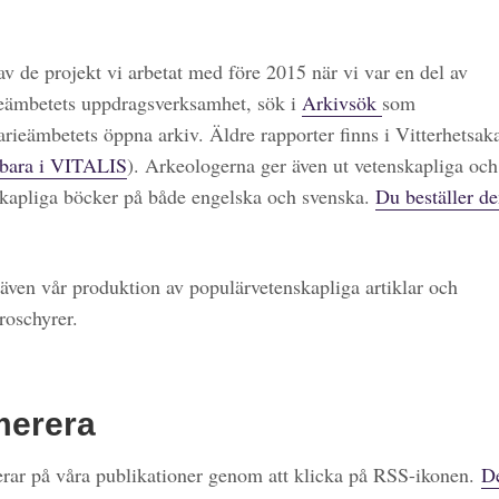
 av de projekt vi arbetat med före 2015 när vi var en del av
eämbetets uppdragsverksamhet, sök i
Arkivsök
som
arieämbetets öppna arkiv. Äldre rapporter finns i Vitterhetsa
bara i VITALIS
). Arkeologerna ger även ut vetenskapliga och
kapliga böcker på både engelska och svenska.
Du beställer de
även vår produktion av populärvetenskapliga artiklar och
roschyrer.
merera
ar på våra publikationer genom att klicka på RSS-ikonen.
De