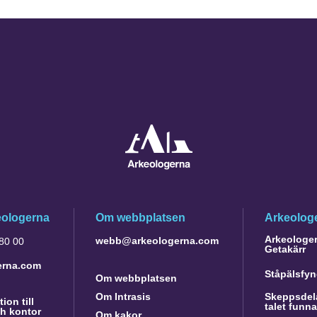
eologerna
Om webbplatsen
Arkeologe
Arkeologer 
webb@arkeologerna.com
 80 00
Getakärr
erna.com
Ståpälsfyn
Om webbplatsen
Om Intrasis
Skeppsdela
ion till
talet funn
h kontor
Om kakor