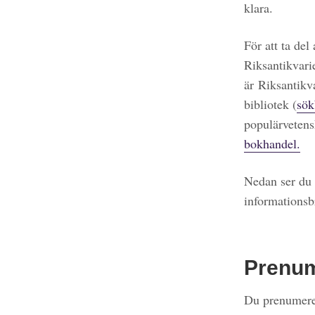
klara.
För att ta del
Riksantikvari
är Riksantikv
bibliotek (
sök
populärvetens
bokhandel.
Nedan ser du 
informationsb
Prenu
Du prenumerer