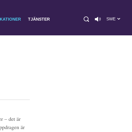
SWE
IKATIONER
TJÄNSTER
r – det är
uppdragen är