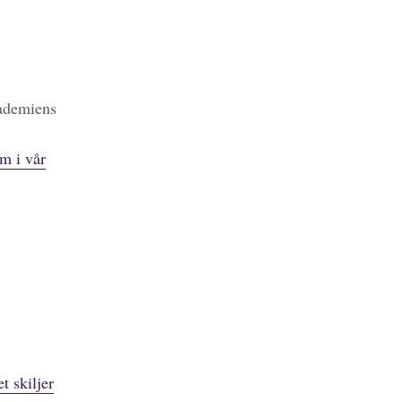
kademiens
m i vår
t skiljer