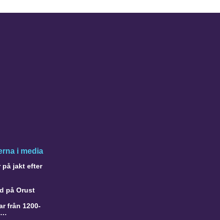
rna i media
på jakt efter
d på Orust
r från 1200-
a…