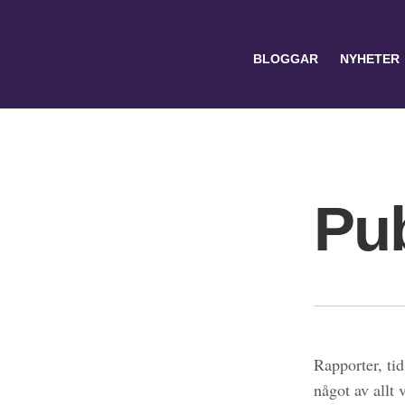
BLOGGAR
NYHETER
Pub
Search
for:
Rapporter, tid
något av allt