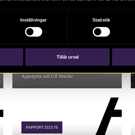
Inställningar
Statistik
RAPPORT 2015:70
En inblick i Kafjärdens
järnålder
Tillåt urval
Rapport 2015:70. Arkeologisk
förundersökning, Södermanland. Katarina
Appelgren och Ulf Strucke
RAPPORT 2015:76