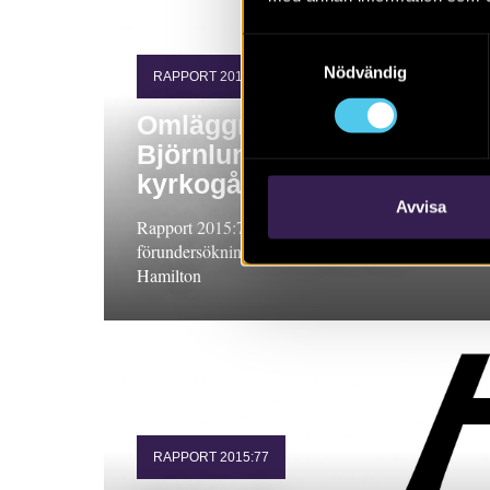
Samtyckesval
Nödvändig
RAPPORT 2015:72
Omläggning av
Björnlunda
kyrkogårdsmur
Avvisa
Rapport 2015:72. Arkeologisk
förundersökning, Södermanland. John
Hamilton
RAPPORT 2015:77