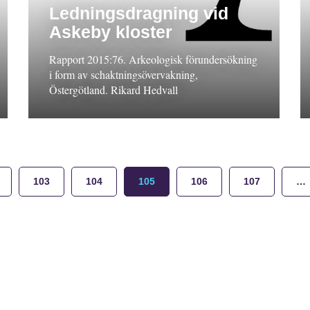
Ledningsdragning vid
Askeby kloster
Rapport 2015:76. Arkeologisk förundersökning
i form av schaktningsövervakning,
Östergötland. Rikard Hedvall
103
104
105
106
107
…