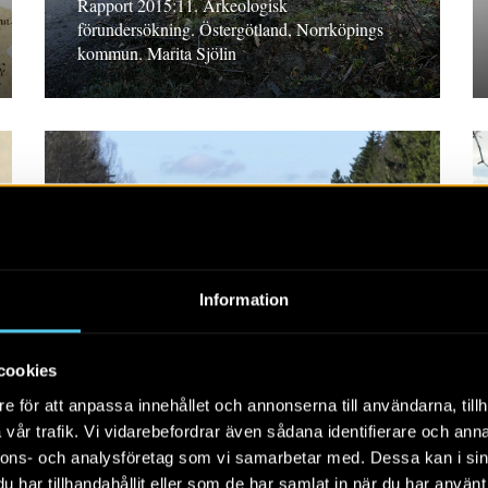
Rapport 2015:11. Arkeologisk
förundersökning. Östergötland, Norrköpings
kommun. Marita Sjölin
RAPPORT 2015:65
Information
Väg 25 Sjöatorp-Forsa
cookies
Rapport 2015:65. Arkeologisk utredning steg 1,
e för att anpassa innehållet och annonserna till användarna, tillh
2015. Kennet Stark
vår trafik. Vi vidarebefordrar även sådana identifierare och anna
nnons- och analysföretag som vi samarbetar med. Dessa kan i sin
har tillhandahållit eller som de har samlat in när du har använt 