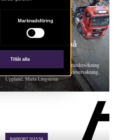
Marknadsföring
RAPPORT 2015:66
Palatslämningar på
Riddarholmen
Tillåt alla
Rapport 2015:66. Arkeologisk förundersökning
i form av schaktkontroll och schaktövervakning,
Uppland. Maria Lingström
RAPPORT 2015:58