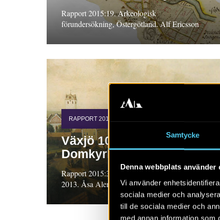
Rapport 2015:19. Arkeologisk
förundersökning, Östergötland. Alf Ericsson
RAPPORT 2015:34
Samtycke
Växjö 10:14 och
Domkyrkan 1
Denna webbplats använder 
Rapport 2015:34. Arkeologisk undersökning
Vi använder enhetsidentifierar
2013. Åsa Alering m.fl.
sociala medier och analysera 
till de sociala medier och a
med annan information som du 