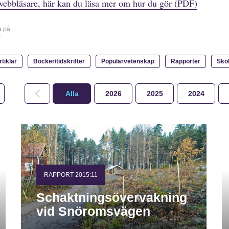
webbläsare, här kan du läsa mer om hur du gör (PDF)
a på
r
rtiklar
Böcker/tidskrifter
Populärvetenskap
Rapporter
Sko
Alla
2026
2025
2024
RAPPORT 2015:11
Schaktningsövervakning
vid Snöromsvägen