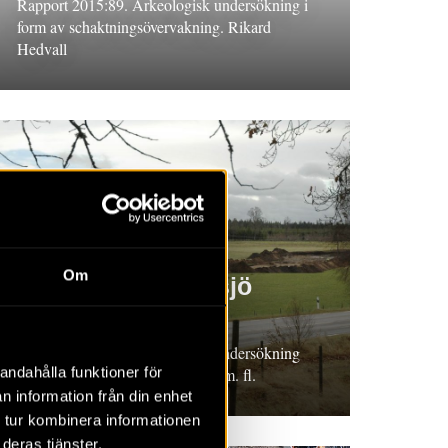
Rapport 2015:89. Arkeologisk undersökning i
form av schaktningsövervakning. Rikard
Hedvall
RAPPORT 2015:38
Om
Hallsjö 6:1 – Hallsjö
bytomt
Rapport 2015:38. Arkeologisk undersökning
andahålla funktioner för
2012, Småland. Linda Billström m. fl.
n information från din enhet
 tur kombinera informationen
deras tjänster.