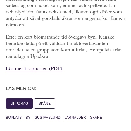
sädesslag som naket korn, emmer och speltvete. Lin
och oljedådra fanns också med, liksom ogräsfröer som
antyder att såväl gödslade åkrar som ängsmarker fanns i
närheten.
Efter en kort blomstrande tid övergavs byn. Kanske
berodde detta på ett våldsamt maktövertagande i
området av en grupp som kom utifrån, exempelvis från
närbelägna Uppåkra.
Läs mer i rapporten (PDF)
LÄS MER OM:
UPPDRAG
SKÅNE
BOPLATS
BY
GUSTAVSLUND
JÄRNÅLDER
SKÅNE