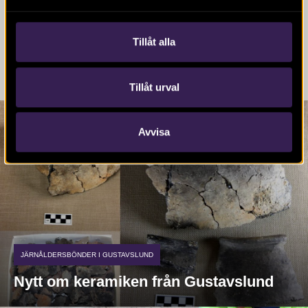
Slagganalys
Växtmakrofossilanalys
Tillåt alla
Se alla våra tjänster
Tillåt urval
Avvisa
JÄRNÅLDERSBÖNDER I GUSTAVSLUND
Nytt om keramiken från Gustavslund