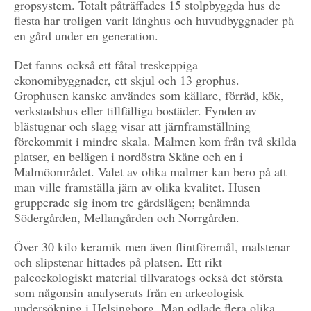
gropsystem. Totalt påträffades 15 stolpbyggda hus de
flesta har troligen varit långhus och huvudbyggnader på
en gård under en generation.
Det fanns också ett fåtal treskeppiga
ekonomibyggnader, ett skjul och 13 grophus.
Grophusen kanske användes som källare, förråd, kök,
verkstadshus eller tillfälliga bostäder. Fynden av
blästugnar och slagg visar att järnframställning
förekommit i mindre skala. Malmen kom från två skilda
platser, en belägen i nordöstra Skåne och en i
Malmöområdet. Valet av olika malmer kan bero på att
man ville framställa järn av olika kvalitet. Husen
grupperade sig inom tre gårdslägen; benämnda
Södergården, Mellangården och Norrgården.
Över 30 kilo keramik men även flintföremål, malstenar
och slipstenar hittades på platsen. Ett rikt
paleoekologiskt material tillvaratogs också det största
som någonsin analyserats från en arkeologisk
undersökning i Helsingborg. Man odlade flera olika