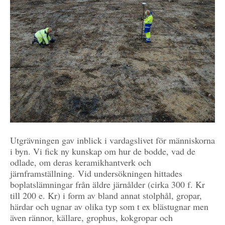
Utgrävningen gav inblick i vardagslivet för människorna
i byn. Vi fick ny kunskap om hur de bodde, vad de
odlade, om deras keramikhantverk och
järnframställning. Vid undersökningen hittades
boplatslämningar från äldre järnålder (cirka 300 f. Kr
till 200 e. Kr) i form av bland annat stolphål, gropar,
härdar och ugnar av olika typ som t ex blästugnar men
även rännor, källare, grophus, kokgropar och