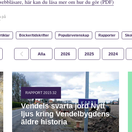
webbläsare, här kan du läsa mer om hur du gör (PDF)
a på
r
rtiklar
Böcker/tidskrifter
Populärvetenskap
Rapporter
Sko
Alla
2026
2025
2024
RAPPORT 2015:32
Vendels svarta jord Nytt
ljus kring Vendelbygdens
äldre historia