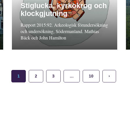
Stiglucka, kyrkokrog och
klockgjutning
Rapport 2015:92. Arkeologisk förundersökning
och undersökning, Södermanland. Mathias
Bäck och John Hamilton
1
2
3
…
10
›