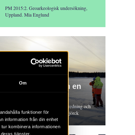
PM 2015:2. Geoarkeologisk undersökning,
Uppland. Mia Englund
RAPPORT 2015:93
Om
Ett träföremål från en
neolitisk vik
Rapport 2015:93. Arkeologisk utredning och
andahålla funktioner för
undersökning, Uppland. Niclas Björck
n information från din enhet
 tur kombinera informationen
deras tjänster.