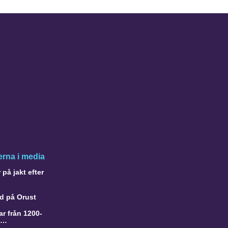
rna i media
på jakt efter
d på Orust
r från 1200-
a…