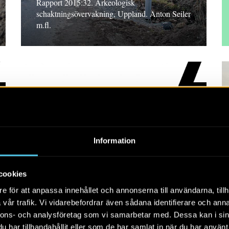
Rapport 2015:32. Arkeologisk
schaktningsövervakning, Uppland. Anton Seiler
m.fl.
RAPPORT 2015:74
Information
Omdragning av
kraftledning
cookies
Rapport 2015:74. Arkeologisk
e för att anpassa innehållet och annonserna till användarna, tillh
förundersökning, Södermanland. Ulf Strucke
vår trafik. Vi vidarebefordrar även sådana identifierare och anna
nnons- och analysföretag som vi samarbetar med. Dessa kan i sin
har tillhandahållit eller som de har samlat in när du har använt 