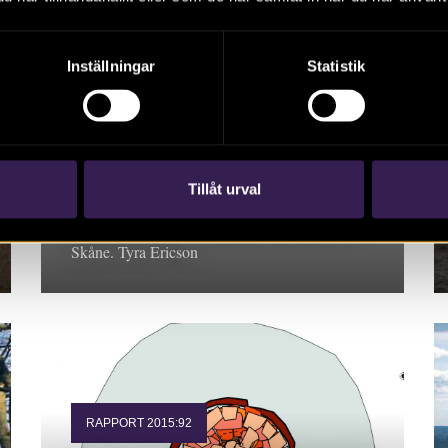
Inställningar
Statistik
RAPPORT 2015:62
Ödåkra 4:4 –
förhistoriska
boplatslämningar
Tillåt urval
Rapport 2015:62. Arkeologisk utredning 2015,
Skåne. Tyra Ericson
RAPPORT 2015:92