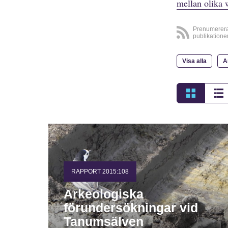
mellan olika 
Prenumerer
publikatione
Visa alla
A
RAPPORT 2015:108
Arkeologiska
förundersökningar vid
Tanumsälven