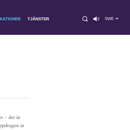
SWE
IKATIONER
TJÄNSTER
r – det är
uppdragen är