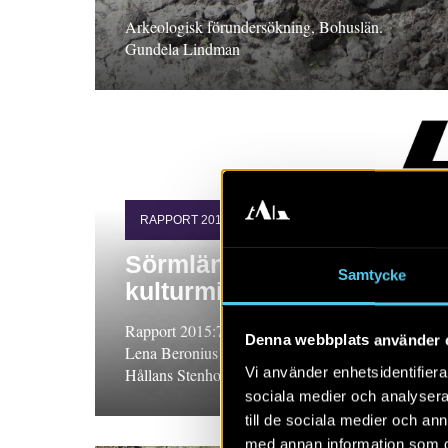
Arkeologisk förundersökning, Bohuslän.
Gundela Lindman
RAPPORT 2015:73
Sörmländska torp i
Samtycke
kulturmiljövården
Rapport 2015:73. FoU-projekt, Södermanland.
Denna webbplats använder 
Lena Beronius Jörpeland och Ann-Mari
Vi använder enhetsidentifierar
Hållans Stenholm
sociala medier och analysera 
till de sociala medier och a
med annan information som du 