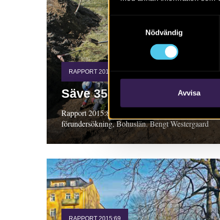
Samtyckesval
Nödvändig
RAPPORT 2015:82
Säve 353 och 354
Avvisa
Rapport 2015:82. Arkeologisk
förundersökning, Bohuslän. Bengt Westergaard
RAPPORT 2015:69