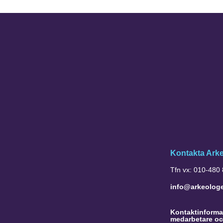
Kontakta Ark
Tfn vx: 010-480
info@arkeolog
Kontaktinformat
medarbetare oc