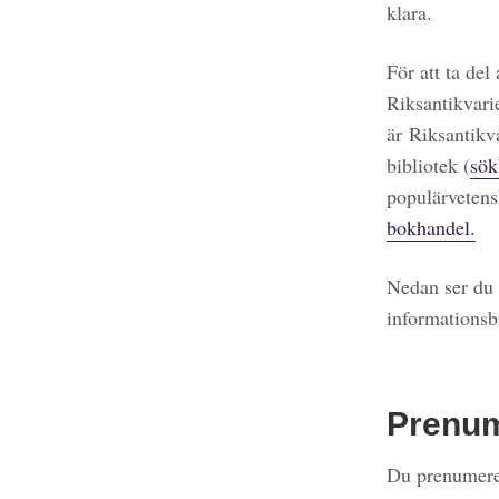
klara.
För att ta del
Riksantikvari
är Riksantikv
bibliotek (
sök
populärvetens
bokhandel.
Nedan ser du 
informationsb
Prenu
Du prenumerer