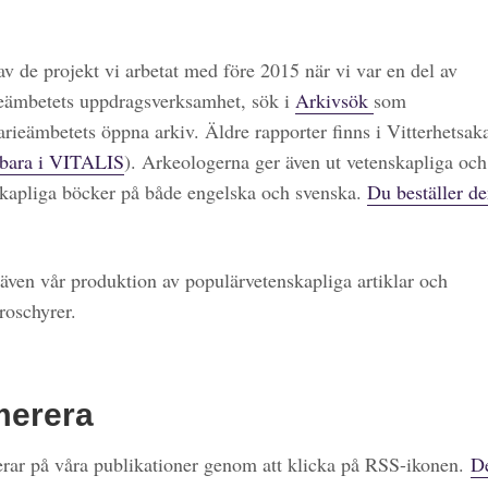
 av de projekt vi arbetat med före 2015 när vi var en del av
eämbetets uppdragsverksamhet, sök i
Arkivsök
som
arieämbetets öppna arkiv. Äldre rapporter finns i Vitterhetsa
bara i VITALIS
). Arkeologerna ger även ut vetenskapliga och
kapliga böcker på både engelska och svenska.
Du beställer de
även vår produktion av populärvetenskapliga artiklar och
roschyrer.
merera
ar på våra publikationer genom att klicka på RSS-ikonen.
De