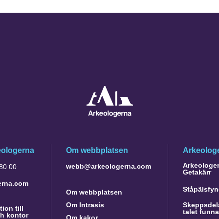
eologerna
Om webbplatsen
Arkeologe
Arkeologer 
webb@arkeologerna.com
 80 00
Getakärr
erna.com
Ståpälsfyn
Om webbplatsen
Om Intrasis
Skeppsdela
ion till
talet funn
h kontor
Om kakor