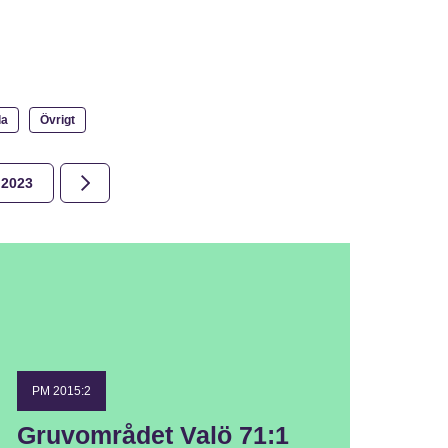
la
Övrigt
2023
2022
2021
2020
2019
2018
PM 2015:2
Gruvområdet Valö 71:1