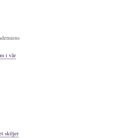
kademiens
m i vår
t skiljer