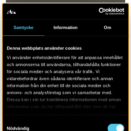
Samtycke
Information
Om
Denna webbplats använder cookies
Vi använder enhetsidentifierare för att anpassa innehållet
och annonserna till användarna, tillhandahålla funktioner
för sociala medier och analysera vår trafik. Vi
vidarebefordrar även sådana identifierare och annan
RAPPORT 2015:93
information från din enhet till de sociala medier och
annons- och analysföretag som vi samarbetar med.
Ett träföremål från en neolitisk vik
Dessa kan i sin tur kombinera informationen med annan
information som du har tillhandahållit eller som de har
samlat in när du har använt deras tjänster.
Samtyckesval
Nödvändig