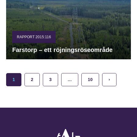
RAPPORT 2015:116
Farstorp – ett röjningsröseområde
1
2
3
…
10
›