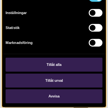
Inställningar
Statistik
Marknadsföring
RAPPORT 2015:82
Säve 353 och 354
Tillåt alla
Tillåt urval
Avvisa