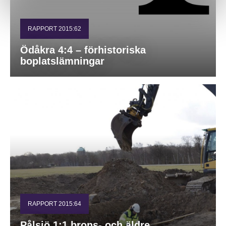
RAPPORT 2015:62
Ödåkra 4:4 – förhistoriska
boplatslämningar
RAPPORT 2015:64
Pålsjö 1:1 brons- och äldre