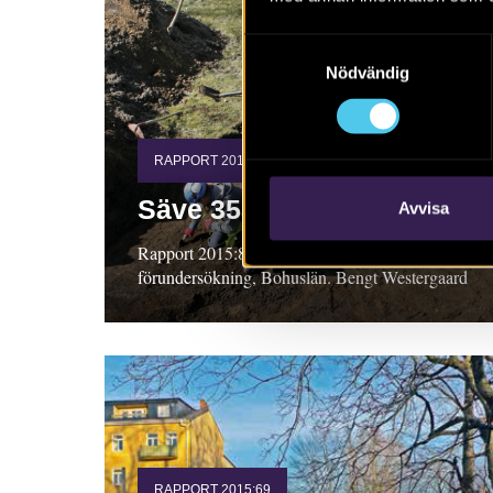
Samtyckesval
Nödvändig
RAPPORT 2015:82
Säve 353 och 354
Avvisa
Rapport 2015:82. Arkeologisk
förundersökning, Bohuslän. Bengt Westergaard
RAPPORT 2015:69