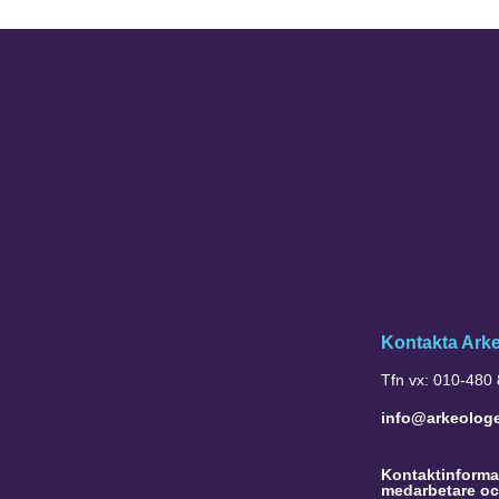
Kontakta Ark
Tfn vx: 010-480
info@arkeolog
Kontaktinformat
medarbetare oc