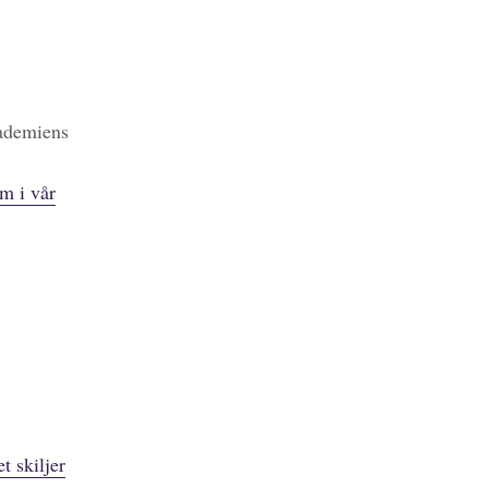
kademiens
m i vår
t skiljer