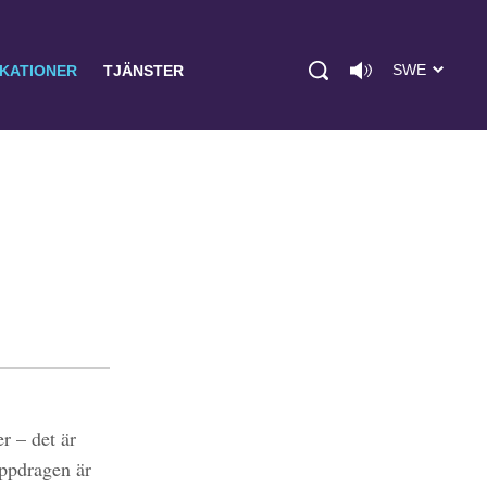
SWE
IKATIONER
TJÄNSTER
r – det är
uppdragen är