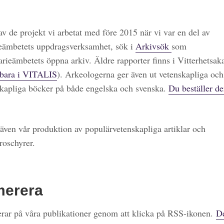
 av de projekt vi arbetat med före 2015 när vi var en del av
eämbetets uppdragsverksamhet, sök i
Arkivsök
som
arieämbetets öppna arkiv. Äldre rapporter finns i Vitterhetsa
bara i VITALIS
). Arkeologerna ger även ut vetenskapliga och
kapliga böcker på både engelska och svenska.
Du beställer de
även vår produktion av populärvetenskapliga artiklar och
roschyrer.
merera
ar på våra publikationer genom att klicka på RSS-ikonen.
De