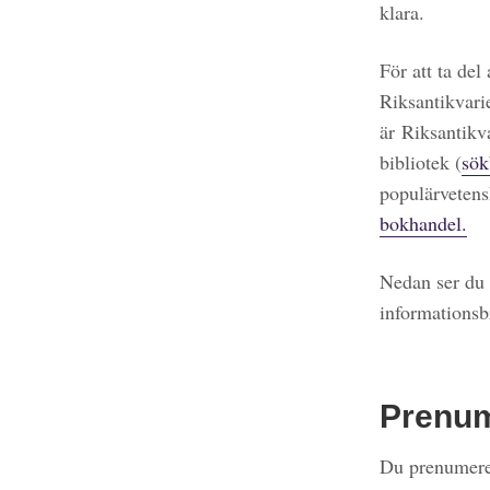
klara.
För att ta del
Riksantikvari
är Riksantikv
bibliotek (
sök
populärvetens
bokhandel.
Nedan ser du 
informationsb
Prenu
Du prenumerer