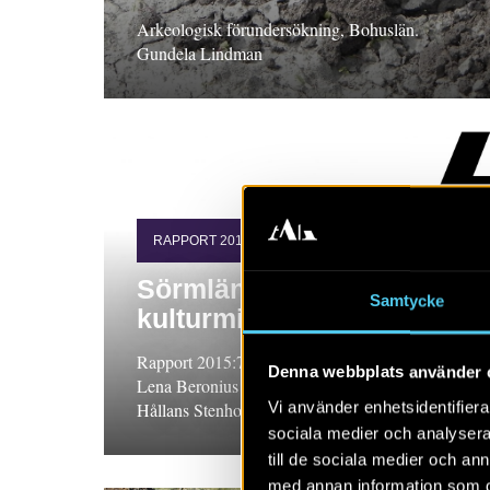
Arkeologisk förundersökning, Bohuslän.
Gundela Lindman
RAPPORT 2015:73
Sörmländska torp i
Samtycke
kulturmiljövården
Rapport 2015:73. FoU-projekt, Södermanland.
Denna webbplats använder 
Lena Beronius Jörpeland och Ann-Mari
Vi använder enhetsidentifierar
Hållans Stenholm
sociala medier och analysera 
till de sociala medier och a
med annan information som du 