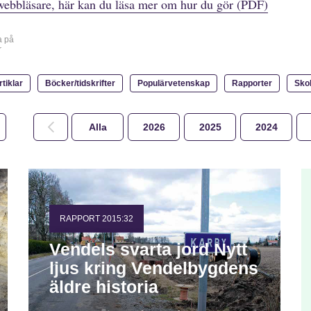
webbläsare, här kan du läsa mer om hur du gör (PDF)
a på
r
rtiklar
Böcker/tidskrifter
Populärvetenskap
Rapporter
Sko
Alla
2026
2025
2024
RAPPORT 2015:32
Vendels svarta jord Nytt
ljus kring Vendelbygdens
äldre historia