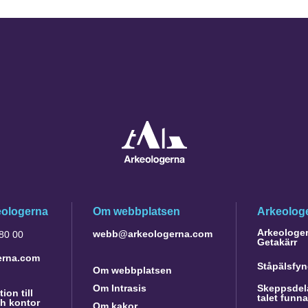
eologerna
Om webbplatsen
Arkeologe
Arkeologer 
webb@arkeologerna.com
 80 00
Getakärr
erna.com
Ståpälsfyn
Om webbplatsen
Om Intrasis
Skeppsdela
ion till
talet funn
h kontor
Om kakor