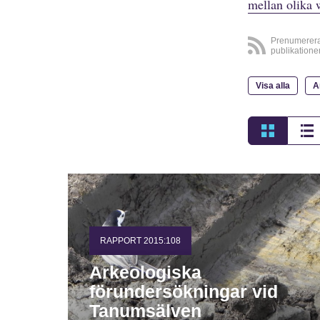
mellan olika 
Prenumerer
publikatione
Visa alla
A
RAPPORT 2015:108
Arkeologiska
förundersökningar vid
Tanumsälven