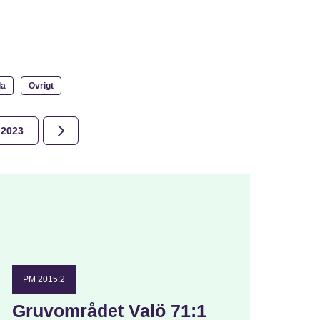
la
Övrigt
2023
2022
2021
2020
2019
2018
PM 2015:2
Gruvområdet Valö 71:1