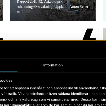
Rapport 2015:32. Arkeologisk
schaktningsövervakning, Uppland. Anton Seiler
m.fl.
RAPPORT 2015:74
Information
Omdragning av
kraftledning
cookies
Rapport 2015:74. Arkeologisk
e för att anpassa innehållet och annonserna till användarna, tillh
förundersökning, Södermanland. Ulf Strucke
vår trafik. Vi vidarebefordrar även sådana identifierare och anna
nnons- och analysföretag som vi samarbetar med. Dessa kan i sin
har tillhandahållit eller som de har samlat in när du har använt 