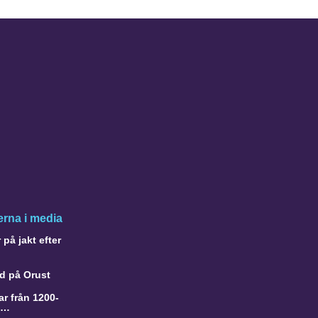
rna i media
på jakt efter
d på Orust
r från 1200-
a…