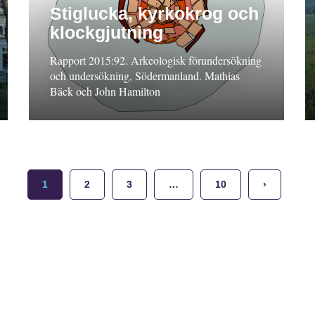
Stiglucka, kyrkokrog och
klockgjutning
Rapport 2015:92. Arkeologisk förundersökning
och undersökning, Södermanland. Mathias
Bäck och John Hamilton
1
2
3
…
10
›