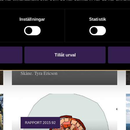
Inställningar
Statistik
RAPPORT 2015:62
Ödåkra 4:4 –
förhistoriska
boplatslämningar
Tillåt urval
Rapport 2015:62. Arkeologisk utredning 2015,
Skåne. Tyra Ericson
RAPPORT 2015:92