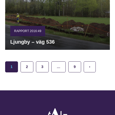
RAPPORT 2016:49
Ljungby – väg 536
1
2
3
…
9
›