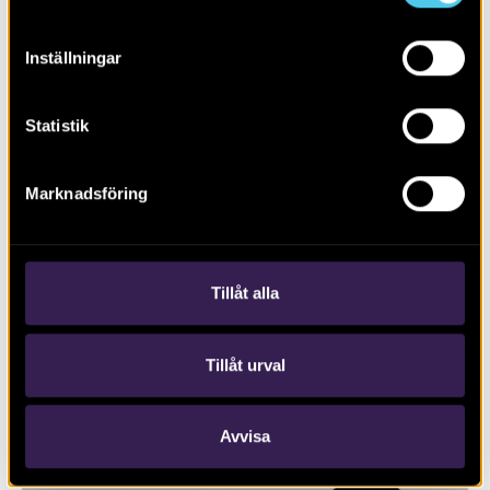
Inställningar
Statistik
Marknadsföring
RAPPORT 2016:111
S:ta Gertruds kapell och kapellbäcken
Tillåt alla
Tillåt urval
Avvisa