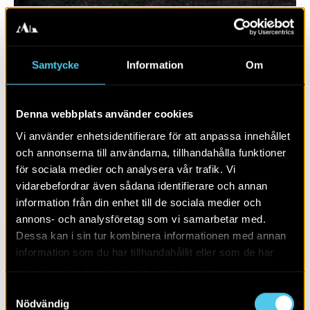
Samtycke
Information
Om
Denna webbplats använder cookies
Vi använder enhetsidentifierare för att anpassa innehållet
och annonserna till användarna, tillhandahålla funktioner
för sociala medier och analysera vår trafik. Vi
vidarebefordrar även sådana identifierare och annan
RAPPORT 2016:77
information från din enhet till de sociala medier och
annons- och analysföretag som vi samarbetar med.
Båthus, stadsgårdar och stadsliv
Dessa kan i sin tur kombinera informationen med annan
information som du har tillhandahållit eller som de har
samlat in när du har använt deras tjänster.
Samtyckesval
Nödvändig