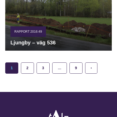
RAPPORT 2016:49
Ljungby – väg 536
1
2
3
…
9
›