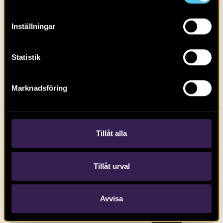
Inställningar
Statistik
Marknadsföring
RAPPORT 2016:111
S:ta Gertruds kapell och kapellbäcken
Tillåt alla
Tillåt urval
Avvisa