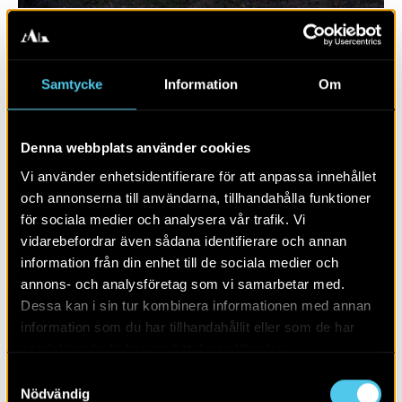
Samtycke
Information
Om
Denna webbplats använder cookies
Vi använder enhetsidentifierare för att anpassa innehållet
och annonserna till användarna, tillhandahålla funktioner
för sociala medier och analysera vår trafik. Vi
vidarebefordrar även sådana identifierare och annan
RAPPORT 2016:77
information från din enhet till de sociala medier och
annons- och analysföretag som vi samarbetar med.
Båthus, stadsgårdar och stadsliv
Dessa kan i sin tur kombinera informationen med annan
information som du har tillhandahållit eller som de har
samlat in när du har använt deras tjänster.
Samtyckesval
Nödvändig