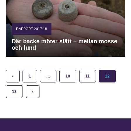
RAPPORT 2017:18
Där backe möter slätt – mellan mosse
och lund
‹
1
…
10
11
12
13
›