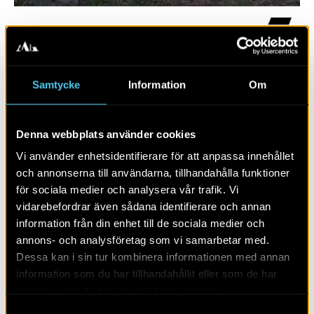
Samtycke
Information
Om
Denna webbplats använder cookies
Vi använder enhetsidentifierare för att anpassa innehållet
och annonserna till användarna, tillhandahålla funktioner
RAPPORT 2017:32
för sociala medier och analysera vår trafik. Vi
vidarebefordrar även sådana identifierare och annan
Risinge kyrka - ledningsschaktning på
information från din enhet till de sociala medier och
kyrkogården
annons- och analysföretag som vi samarbetar med.
Dessa kan i sin tur kombinera informationen med annan
information som du har tillhandahållit eller som de har
samlat in när du har använt deras tjänster.
Samtyckesval