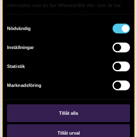
information som du har tillhandahållit eller som de har
samlat in när du har använt deras tjänster.
Samtyckesval
Nödvändig
Inställningar
Statistik
RAPPORT 2020:10
Marknadsföring
Planområde för bostads- och
verksamhetskvarter i Viggbyholm
Tillåt alla
Tillåt urval