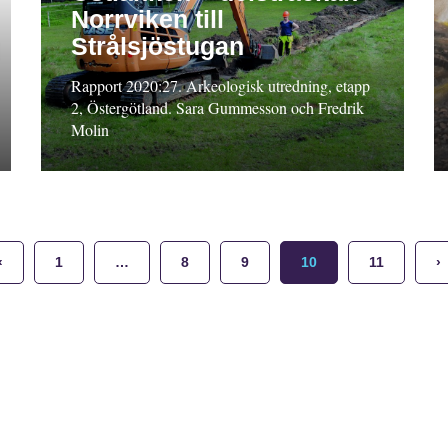
Norrviken till
Strålsjöstugan
Rapport 2020:27. Arkeologisk utredning, etapp
2, Östergötland. Sara Gummesson och Fredrik
Molin
‹
1
…
8
9
10
11
›