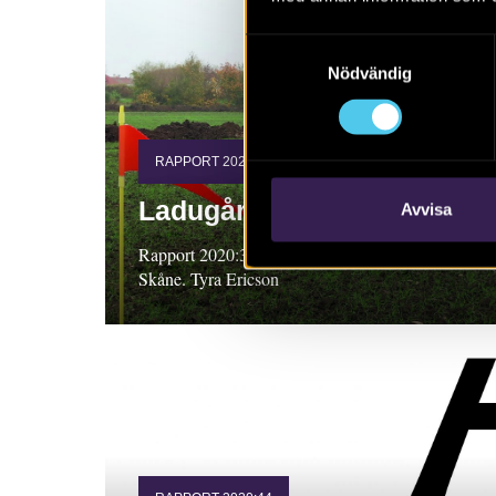
Samtyckesval
Nödvändig
RAPPORT 2020:31
Ladugårdsmarken
Avvisa
Rapport 2020:31. Arkeologisk utredning steg 2,
Skåne. Tyra Ericson