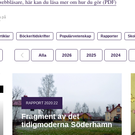
webbläsare, här kan du läsa mer om hur du gör (PDF)
a på
r
rtiklar
Böcker/tidskrifter
Populärvetenskap
Rapporter
Sko
Alla
2026
2025
2024
RAPPORT 2020:22
Fragment av det
tidigmoderna Söderhamn