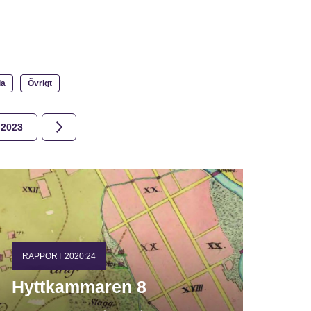
la
Övrigt
2023
2022
2021
2020
2019
2018
RAPPORT 2020:24
Hyttkammaren 8