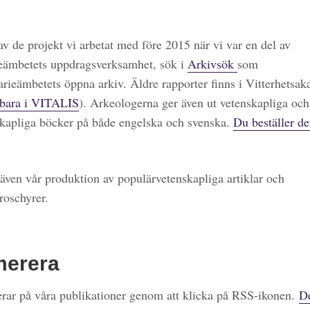
 av de projekt vi arbetat med före 2015 när vi var en del av
eämbetets uppdragsverksamhet, sök i
Arkivsök
som
arieämbetets öppna arkiv. Äldre rapporter finns i Vitterhetsa
bara i VITALIS
). Arkeologerna ger även ut vetenskapliga och
kapliga böcker på både engelska och svenska.
Du beställer de
även vår produktion av populärvetenskapliga artiklar och
roschyrer.
merera
ar på våra publikationer genom att klicka på RSS-ikonen.
De