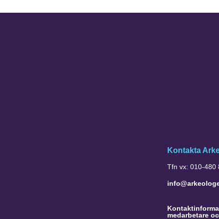
Kontakta Ark
Tfn vx: 010-480
info@arkeolog
Kontaktinformat
medarbetare oc