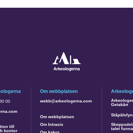
eologerna
Om webbplatsen
Arkeologe
Arkeologer 
webb@arkeologerna.com
 80 00
Getakärr
erna.com
Ståpälsfyn
Om webbplatsen
Om Intrasis
Skeppsdela
ion till
talet funn
h kontor
Om kakor