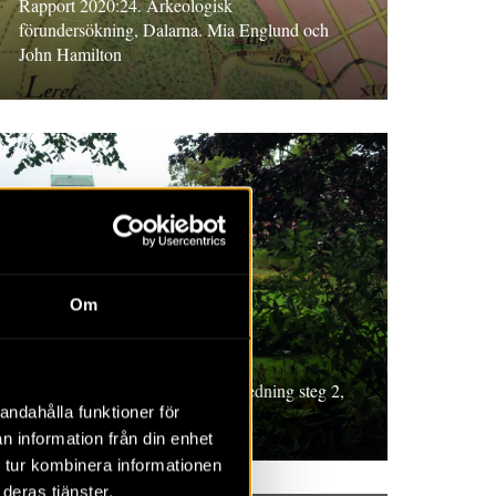
Rapport 2020:24. Arkeologisk
förundersökning, Dalarna. Mia Englund och
John Hamilton
RAPPORT 2020:9
Om
Europaväg 22
Rapport 2020:9. Arkeologisk utredning steg 2,
andahålla funktioner för
2019. Skåne. Nathalie Hyll
n information från din enhet
 tur kombinera informationen
deras tjänster.