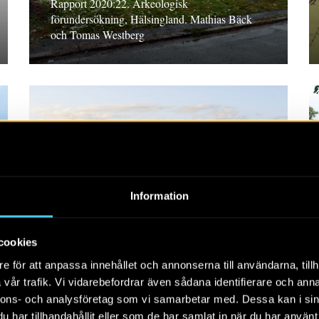
Rapport 2020:22. Arkeologisk
förundersökning, Hälsingland. Mathias Bäck
och Tomas Westberg
RAPPORT 2020:15
Hus, brunnar och
aktivitetsytor i sydvästra
Information
Skälby
Rapport 2020:15. Arkeologisk
cookies
förundersökning, Västmanland. Maria
e för att anpassa innehållet och annonserna till användarna, tillh
Lingström
vår trafik. Vi vidarebefordrar även sådana identifierare och anna
nnons- och analysföretag som vi samarbetar med. Dessa kan i sin
har tillhandahållit eller som de har samlat in när du har använt 