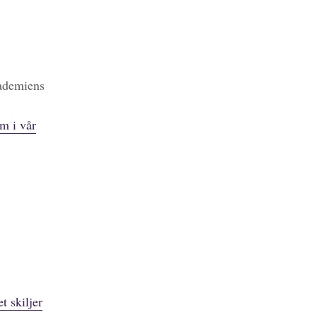
kademiens
m i vår
t skiljer