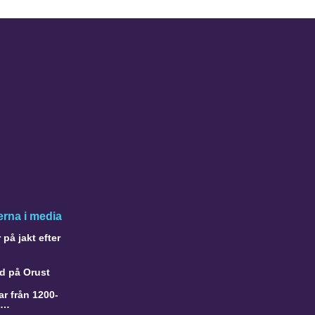
rna i media
på jakt efter
d på Orust
r från 1200-
a…