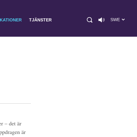
SWE
IKATIONER
TJÄNSTER
r – det är
uppdragen är