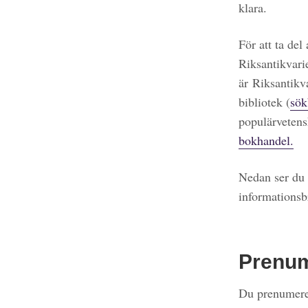
klara.
För att ta del
Riksantikvari
är Riksantikv
bibliotek (
sök
populärvetens
bokhandel.
Nedan ser du 
informationsb
Prenu
Du prenumerer