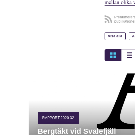
mellan olika 
Prenumerer
publikatione
Visa alla
A
RAPPORT 2020:32
Bergtäkt vid Svalefjäll