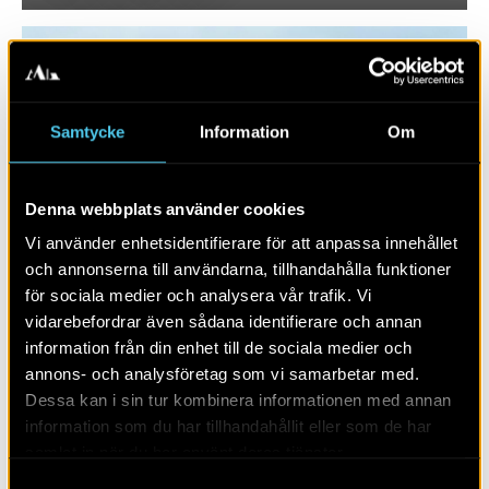
Samtycke
Information
Om
Denna webbplats använder cookies
Vi använder enhetsidentifierare för att anpassa innehållet
och annonserna till användarna, tillhandahålla funktioner
för sociala medier och analysera vår trafik. Vi
RAPPORT 2021:46
vidarebefordrar även sådana identifierare och annan
information från din enhet till de sociala medier och
Område B1, B2, B4 och B6
annons- och analysföretag som vi samarbetar med.
Dessa kan i sin tur kombinera informationen med annan
information som du har tillhandahållit eller som de har
samlat in när du har använt deras tjänster.
Samtyckesval