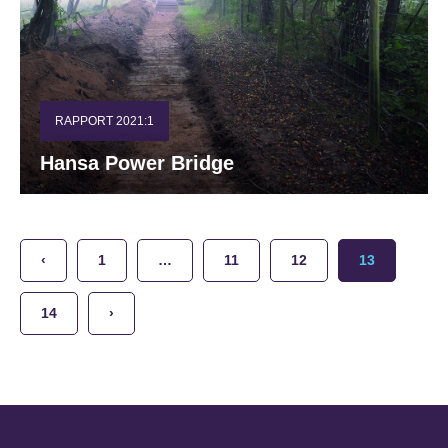
RAPPORT 2021:1
Hansa Power Bridge
‹
1
…
11
12
13
14
›