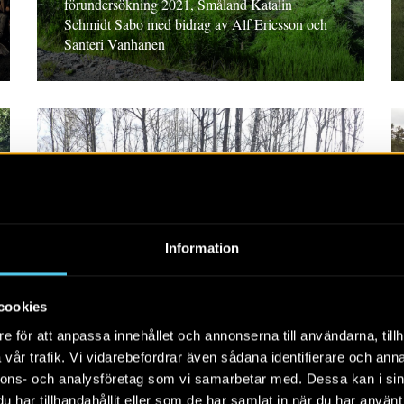
förundersökning 2021, Småland Katalin
Schmidt Sabo med bidrag av Alf Ericsson och
Santeri Vanhanen
RAPPORT 2021:160
Information
Chauffören 1, Trollhättan
Rapport 2021:160 Arkeologisk
cookies
förundersökning, Västergötland Pia Claesson &
e för att anpassa innehållet och annonserna till användarna, tillh
Pär Connelid
vår trafik. Vi vidarebefordrar även sådana identifierare och anna
nnons- och analysföretag som vi samarbetar med. Dessa kan i sin
har tillhandahållit eller som de har samlat in när du har använt 