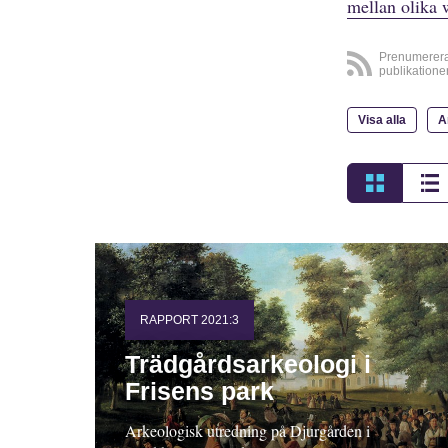
mellan olika 
Prenumerer
publikatione
Visa alla
A
RAPPORT 2021:3
Trädgårdsarkeologi i
Frisens park
Arkeologisk utredning på Djurgården i