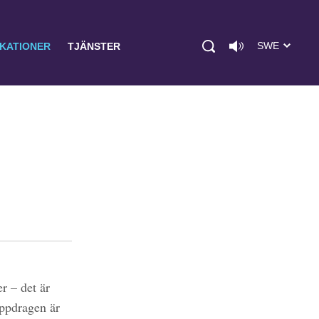
SWE
IKATIONER
TJÄNSTER
r – det är
uppdragen är