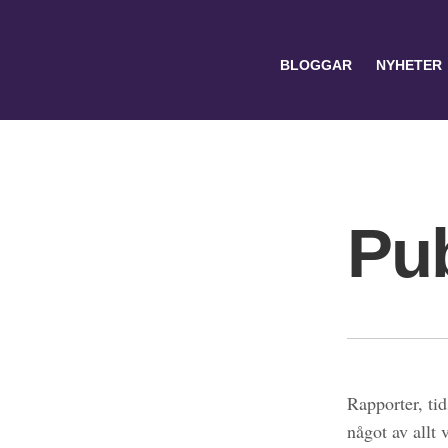
BLOGGAR
NYHETER
Pub
Search
for:
Rapporter, tid
något av allt