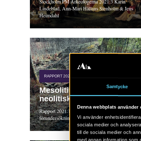
Stockholm PM Arkeologerna 2021:3 Karin
Lindeblad, Ann-Mari Hållans Stenholm & Jens
Heimdahl
RAPPORT 2021:124
Samtycke
Mesolitiska och
neolitiska fynd i Ulseröd
Denna webbplats använder 
Rapport 2021:124 Arkeologisk
Vi använder enhetsidentifierar
förundersökning, Bohuslän Glenn Johansson
sociala medier och analysera 
till de sociala medier och a
med annan information som du 