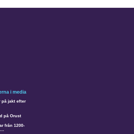
rna i media
på jakt efter
d på Orust
r från 1200-
a…