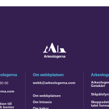
eologerna
Om webbplatsen
Arkeologe
Arkeologer 
webb@arkeologerna.com
 80 00
Getakärr
erna.com
Ståpälsfyn
Om webbplatsen
Om Intrasis
Skeppsdela
ion till
talet funn
h kontor
Om kakor