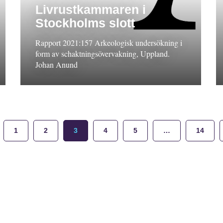
Livrustkammaren i
Stockholms slott
Rapport 2021:157 Arkeologisk undersökning i
form av schaktningsövervakning, Uppland.
Johan Anund
1
2
3
4
5
…
14