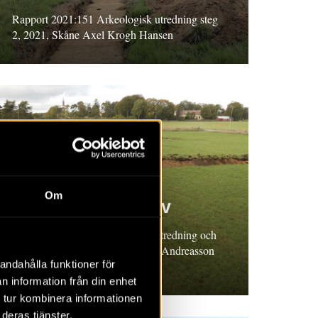
Rapport 2021:151 Arkeologisk utredning steg
2, 2021, Skåne Axel Krogh Hansen
RAPPORT 2021:153
Om
Tillbaka till Träslöv
Rapport 2021:153 Arkeologisk utredning och
förundersökning, Halland. Kajsa Andreasson
andahålla funktioner för
med bidrag av Christina Rosén
n information från din enhet
 tur kombinera informationen
deras tjänster.