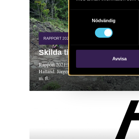
Samtyckesval
Nödvändig
RAPPORT 2021:144
Skilda tider i Skårby
Avvisa
Rapport 2021:144 Arkeologisk undersökning,
Halland. Jörgen Streiffert och Christina Rosén
m. fl.