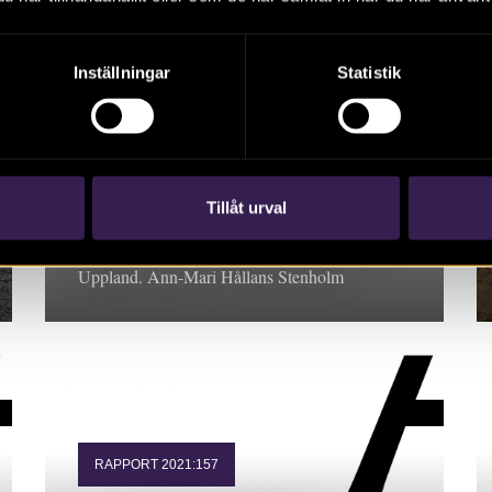
Inställningar
Statistik
RAPPORT 2021:92
Arkeologi vid
Västeråkers kyrka
Tillåt urval
Rapport 2021:92 Arkeologisk undersökning,
Uppland. Ann-Mari Hållans Stenholm
RAPPORT 2021:157