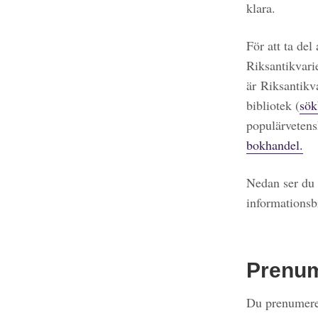
klara.
För att ta del
Riksantikvari
är Riksantikv
bibliotek (
sök
populärvetens
bokhandel.
Nedan ser du 
informationsb
Prenu
Du prenumerer