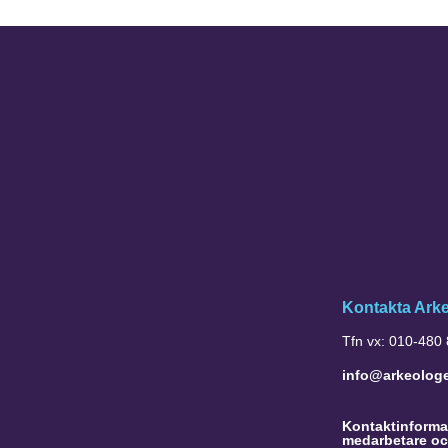
Kontakta Ark
Tfn vx: 010-480
info@arkeolog
Kontaktinformat
medarbetare oc