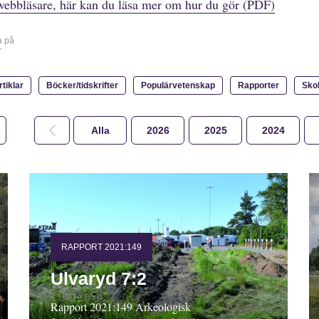
webbläsare, här kan du läsa mer om hur du gör (PDF)
a på
r
rtiklar
Böcker/tidskrifter
Populärvetenskap
Rapporter
Sko
Alla
2026
2025
2024
RAPPORT 2021:149
Ulvaryd 7:2
Rapport 2021:149 Arkeologisk