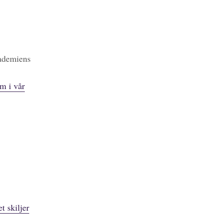
kademiens
m i vår
t skiljer