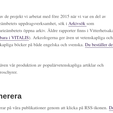
 av de projekt vi arbetat med före 2015 när vi var en del av
eämbetets uppdragsverksamhet, sök i
Arkivsök
som
arieämbetets öppna arkiv. Äldre rapporter finns i Vitterhetsa
bara i VITALIS
). Arkeologerna ger även ut vetenskapliga och
kapliga böcker på både engelska och svenska.
Du beställer de
även vår produktion av populärvetenskapliga artiklar och
roschyrer.
merera
ar på våra publikationer genom att klicka på RSS-ikonen.
De