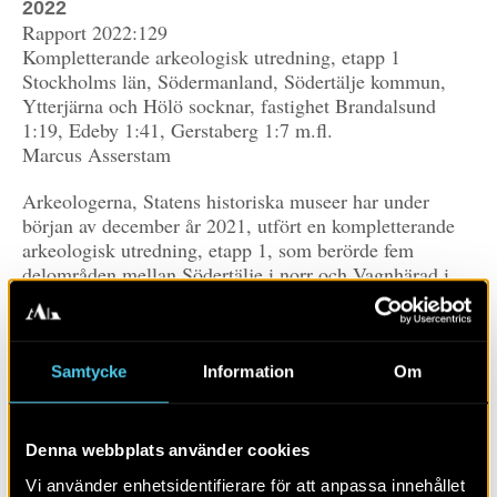
2022
Rapport 2022:129
Kompletterande arkeologisk utredning, etapp 1
Stockholms län, Södermanland, Södertälje kommun,
Ytterjärna och Hölö socknar, fastighet Brandalsund
1:19, Edeby 1:41, Gerstaberg 1:7 m.fl.
Marcus Asserstam
Arkeologerna, Statens historiska museer har under
början av december år 2021, utfört en kompletterande
arkeologisk utredning, etapp 1, som berörde fem
delområden mellan Södertälje i norr och Vagnhärad i
söder. Utredningen föranleddes av att Trafikverket
planerar att bygga en ny järnväg för snabbtåg,
Ostlänken. Utredningen berörde kompletterande ytor
för sträckningens nordligaste del, som utreddes under år
Samtycke
Information
Om
2016.
Utredningen resulterade i sammanlagt 19 lägen för
boplatser, 1 ny möjlig fornlämning (förvaringsgrop) och
Denna webbplats använder cookies
1 ny övrig kulturhistorisk lämning (husgrund, historisk
Vi använder enhetsidentifierare för att anpassa innehållet
tid).