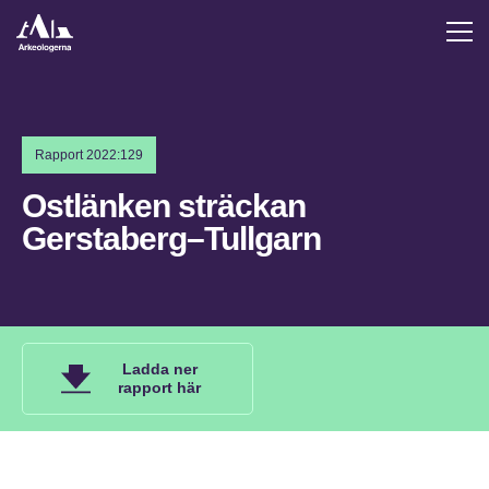
Rapport 2022:129
Ostlänken sträckan
Gerstaberg–Tullgarn
Ladda ner
rapport här