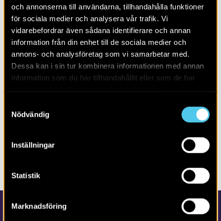
och annonserna till användarna, tillhandahålla funktioner
för sociala medier och analysera vår trafik. Vi
vidarebefordrar även sådana identifierare och annan
LÄS MER OM:
information från din enhet till de sociala medier och
annons- och analysföretag som vi samarbetar med.
PUBLIKATION
RAPPORTER
SÖDERMANLAND
Dessa kan i sin tur kombinera informationen med annan
information som du har tillhandahållit eller som de har
BRONSÅLDER
FÄRDVÄG
FÖRVARINGSANLÄGGNING
samlat in när du har använt deras tjänster.
HISTORISK TID
HUSGRUND
JÄRNÅLDER
MEDELTID
Samtyckesval
NYARE TID
STENSÄTTNING
STENÅLDER
SÖDERMANLAND
Nödvändig
Inställningar
DELA SIDAN
Statistik
Marknadsföring