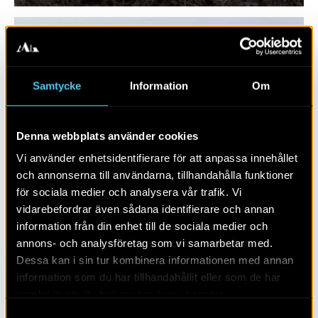
Samtycke
Information
Om
Denna webbplats använder cookies
Vi använder enhetsidentifierare för att anpassa innehållet
och annonserna till användarna, tillhandahålla funktioner
för sociala medier och analysera vår trafik. Vi
RAPPORT 2015:102
vidarebefordrar även sådana identifierare och annan
information från din enhet till de sociala medier och
RAÄ 318 i Rinna socken
annons- och analysföretag som vi samarbetar med.
Dessa kan i sin tur kombinera informationen med annan
information som du har tillhandahållit eller som de har
samlat in när du har använt deras tjänster.
Samtyckesval