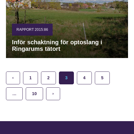
RAPPORT 2015:86
Inför schaktning för optoslang i
Ringarums tätort
‹
1
2
3
4
5
…
10
›