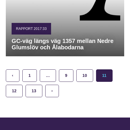
RAPPORT 2017:33
GC-väg längs väg 1357 mellan Nedre
Glumslöv och Ålabodarna
‹
1
…
9
10
11
12
13
›