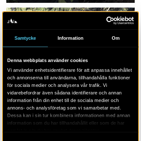
Samtycke
Information
Om
Denna webbplats använder cookies
Vi använder enhetsidentifierare för att anpassa innehållet
och annonserna till användarna, tillhandahålla funktioner
RAPPORT 2017:27
för sociala medier och analysera vår trafik. Vi
vidarebefordrar även sådana identifierare och annan
Tre boplatser och en gravgrupp – nya
information från din enhet till de sociala medier och
fornlämningar i Tölö
annons- och analysföretag som vi samarbetar med.
Dessa kan i sin tur kombinera informationen med annan
information som du har tillhandahållit eller som de har
samlat in när du har använt deras tjänster.
Samtyckesval