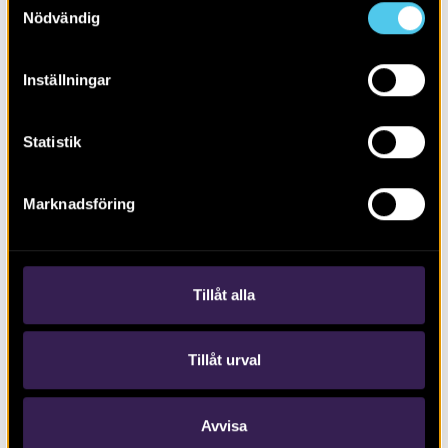
Nödvändig
Inställningar
Statistik
RAPPORT 2017:132
Boplatslämningar från sten- och
Marknadsföring
järnålder
Tillåt alla
Tillåt urval
Avvisa