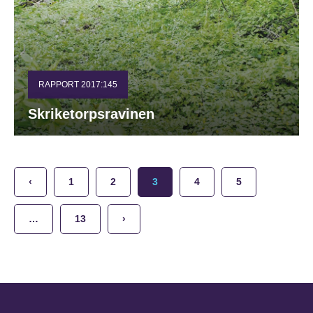
RAPPORT 2017:145
Skriketorpsravinen
‹
1
2
3
4
5
…
13
›