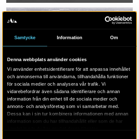
Samtycke
Information
Om
Denna webbplats använder cookies
Vi använder enhetsidentifierare för att anpassa innehållet
och annonserna till användarna, tillhandahålla funktioner
för sociala medier och analysera vår trafik. Vi
vidarebefordrar även sådana identifierare och annan
information från din enhet till de sociala medier och
Rasbobygden i ett långtidsperspektiv
annons- och analysföretag som vi samarbetar med.
Dessa kan i sin tur kombinera informationen med annan
information som du har tillhandahållit eller som de har
samlat in när du har använt deras tjänster.
Samtyckesval