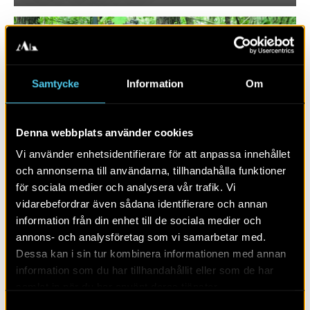
Samtycke
Information
Om
Denna webbplats använder cookies
Vi använder enhetsidentifierare för att anpassa innehållet
och annonserna till användarna, tillhandahålla funktioner
RAPPORT 2022:130
för sociala medier och analysera vår trafik. Vi
vidarebefordrar även sådana identifierare och annan
Lämningar från mesolitikum till
information från din enhet till de sociala medier och
järnålder
annons- och analysföretag som vi samarbetar med.
Dessa kan i sin tur kombinera informationen med annan
information som du har tillhandahållit eller som de har
samlat in när du har använt deras tjänster.
Samtyckesval