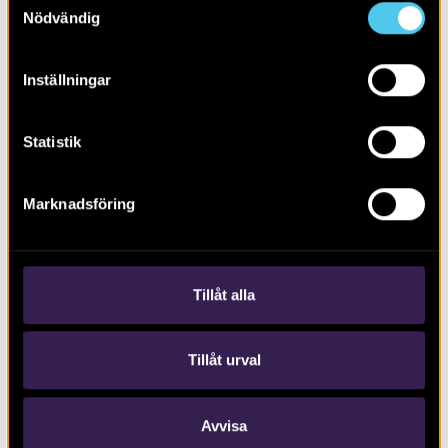
Nödvändig
Inställningar
Statistik
RAPPORT 2022:132
Ny järnväg och väg vid Alnarp och
Marknadsföring
Flädie
Tillåt alla
Tillåt urval
Avvisa