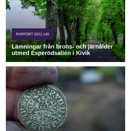
RAPPORT 2022:140
Lämningar från brons- och järnålder
utmed Esperödsallén i Kivik