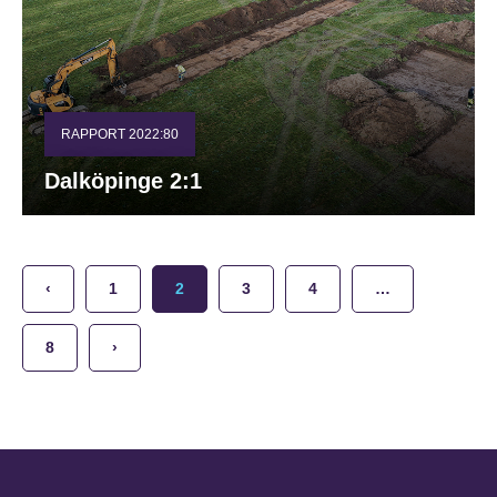
RAPPORT 2022:80
Dalköpinge 2:1
‹
1
2
3
4
…
8
›