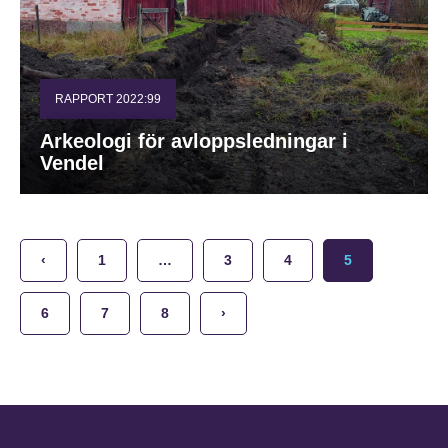
RAPPORT 2022:99
Arkeologi för avloppsledningar i
Vendel
‹
1
…
3
4
5
6
7
8
›