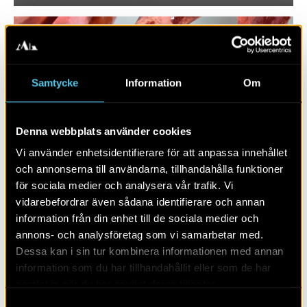
Samtycke
Information
Om
Denna webbplats använder cookies
Vi använder enhetsidentifierare för att anpassa innehållet
och annonserna till användarna, tillhandahålla funktioner
RAPPORT 2022:64
för sociala medier och analysera vår trafik. Vi
vidarebefordrar även sådana identifierare och annan
Flera äldre gårdslämningar i Skegrie
information från din enhet till de sociala medier och
by
annons- och analysföretag som vi samarbetar med.
Dessa kan i sin tur kombinera informationen med annan
information som du har tillhandahållit eller som de har
samlat in när du har använt deras tjänster.
Samtyckesval