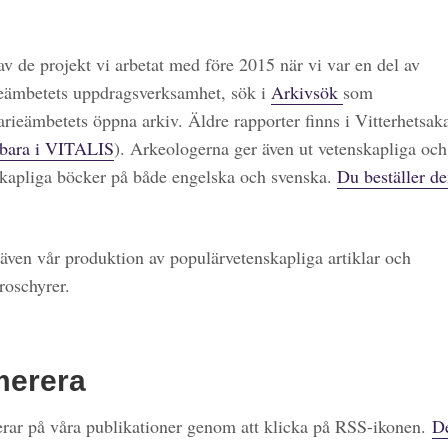
 av de projekt vi arbetat med före 2015 när vi var en del av
eämbetets uppdragsverksamhet, sök i
Arkivsök
som
arieämbetets öppna arkiv. Äldre rapporter finns i Vitterhetsa
bara i VITALIS
). Arkeologerna ger även ut vetenskapliga och
kapliga böcker på både engelska och svenska.
Du beställer de
även vår produktion av populärvetenskapliga artiklar och
roschyrer.
merera
ar på våra publikationer genom att klicka på RSS-ikonen.
De