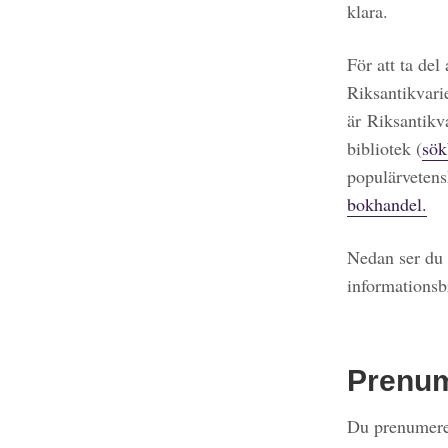
klara.
För att ta del
Riksantikvari
är Riksantikv
bibliotek (
sök
populärvetens
bokhandel.
Nedan ser du 
informationsb
Prenu
Du prenumerer