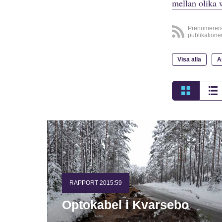
mellan olika 
Prenumerer
publikatione
Visa alla
A
RAPPORT 2015:59
Optokabel i Kvarsebo