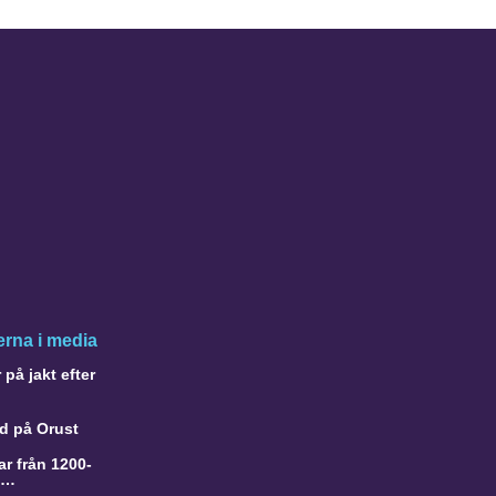
rna i media
på jakt efter
d på Orust
r från 1200-
a…