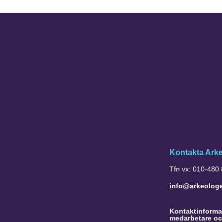
Kontakta Ark
Tfn vx: 010-480
info@arkeolog
Kontaktinformat
medarbetare oc