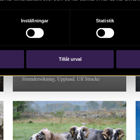
Inställningar
Statistik
RAPPORT 2015:26
Vid en förmodad
tegelugn i Nora
Tillåt urval
Rapport 2015:26. Arkeologisk
förundersökning, Uppland. Ulf Strucke