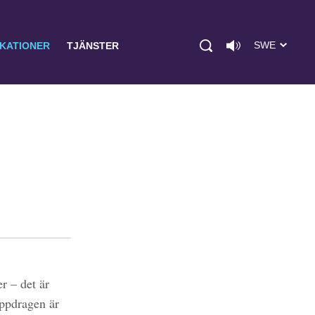
SWE
IKATIONER
TJÄNSTER
r – det är
uppdragen är