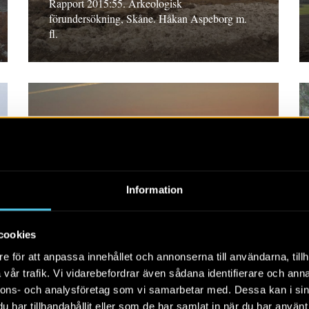
Rapport 2015:55. Arkeologisk
förundersökning, Skåne. Håkan Aspeborg m.
fl.
RAPPORT 2015:50
Väg 798 mellan Esarp
Information
och Genarp
Rapport 2015:50. Arkeologisk utredning steg 2
cookies
och förundersökning 2014, Skåne. Ola
e för att anpassa innehållet och annonserna till användarna, tillh
Kronberg
vår trafik. Vi vidarebefordrar även sådana identifierare och anna
nnons- och analysföretag som vi samarbetar med. Dessa kan i sin
har tillhandahållit eller som de har samlat in när du har använt 