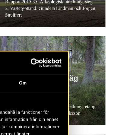
Rapport 2015:35. Arkeologisk utredning, steg
2, Västergötland. Gundela Lindman och Jörgen
Streiffert
RAPPORT 2015:47
Ostlänken delen väg
Om
608–länsgräns
Östergötland
Rapport 2015:47. Arkeologisk utredning, etapp
andahålla funktioner för
1, Södermanland. Wivianne Bondesson
n information från din enhet
 tur kombinera informationen
deras tjänster.