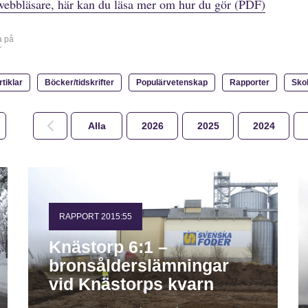
webbläsare, här kan du läsa mer om hur du gör (PDF)
a på
r
rtiklar
Böcker/tidskrifter
Populärvetenskap
Rapporter
Sko
Alla
2026
2025
2024
RAPPORT 2015:55
Knästorp 6:1 –
bronsålderslämningar
vid Knästorps kvarn