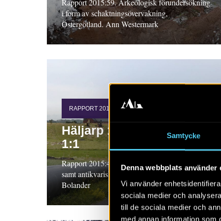
Rapport 2015:59. Arkeologisk förundersökning
i form av schaktningsövervakning,
Östergötland. Ann Westermark
RAPPORT 2015:41
Häljarp 13:1 och Tågerup
Samtycke
1:1
Rapport 2015:41. Arkeologisk undersökning
Denna webbplats använder 
samt antikvarisk kontroll 2014, Skåne. Adam
Vi använder enhetsidentifierar
Bolander
sociala medier och analysera 
till de sociala medier och a
med annan information som du 