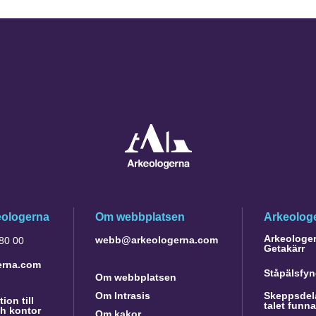
eologerna
Om webbplatsen
Arkeologe
Arkeologer 
webb@arkeologerna.com
 80 00
Getakärr
erna.com
Ståpälsfyn
Om webbplatsen
Om Intrasis
Skeppsdela
ion till
talet funn
h kontor
Om kakor