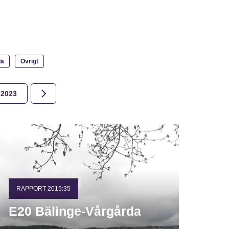
la
Övrigt
2023
2022
2021
2020
2019
2018
RAPPORT 2015:35
E20 Bälinge-Vårgårda