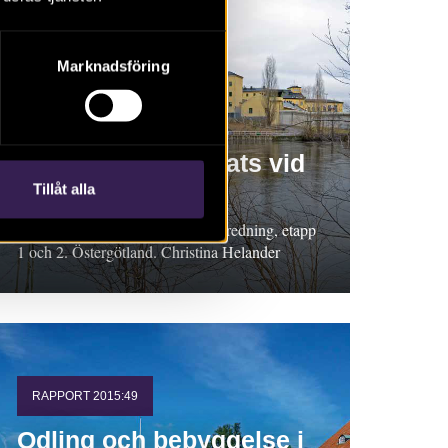
Marknadsföring
RAPPORT 2015:37
En begravningsplats vid
Dragsgärdet
Tillåt alla
Rapport 2015:37. Arkeologisk utredning, etapp
1 och 2. Östergötland. Christina Helander
RAPPORT 2015:49
Odling och bebyggelse i