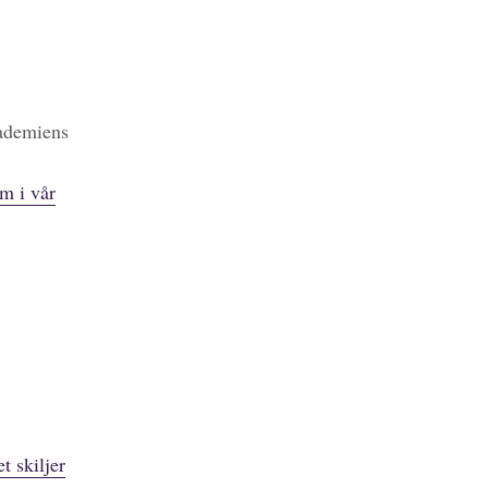
kademiens
m i vår
t skiljer