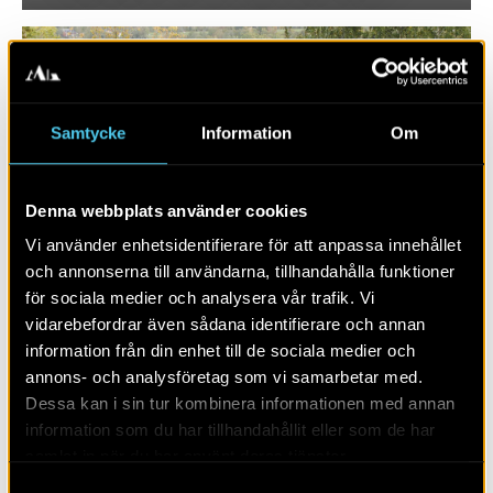
Samtycke
Information
Om
Denna webbplats använder cookies
Vi använder enhetsidentifierare för att anpassa innehållet
och annonserna till användarna, tillhandahålla funktioner
RAPPORT 2017:160
för sociala medier och analysera vår trafik. Vi
vidarebefordrar även sådana identifierare och annan
Trädgårdslund – torp och
information från din enhet till de sociala medier och
torplämningar
annons- och analysföretag som vi samarbetar med.
Dessa kan i sin tur kombinera informationen med annan
information som du har tillhandahållit eller som de har
samlat in när du har använt deras tjänster.
Samtyckesval