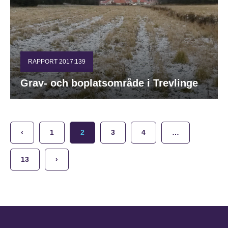
RAPPORT 2017:139
Grav- och boplatsområde i Trevlinge
‹
1
2
3
4
…
13
›