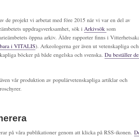
 av de projekt vi arbetat med före 2015 när vi var en del av
eämbetets uppdragsverksamhet, sök i
Arkivsök
som
arieämbetets öppna arkiv. Äldre rapporter finns i Vitterhetsa
bara i VITALIS
). Arkeologerna ger även ut vetenskapliga och
kapliga böcker på både engelska och svenska.
Du beställer de
även vår produktion av populärvetenskapliga artiklar och
roschyrer.
merera
ar på våra publikationer genom att klicka på RSS-ikonen.
De