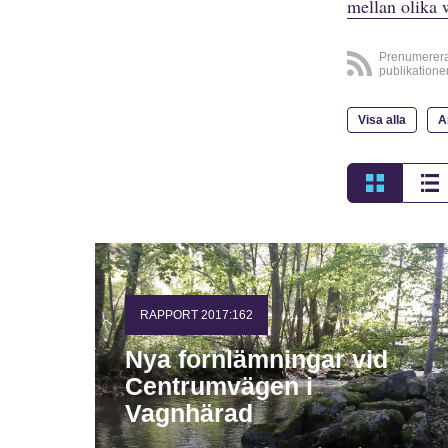
mellan olika 
Prenumerer
publikatione
Visa alla
A
RAPPORT 2017:162
Nya fornlämningar vid
Centrumvägen i
Vagnhärad