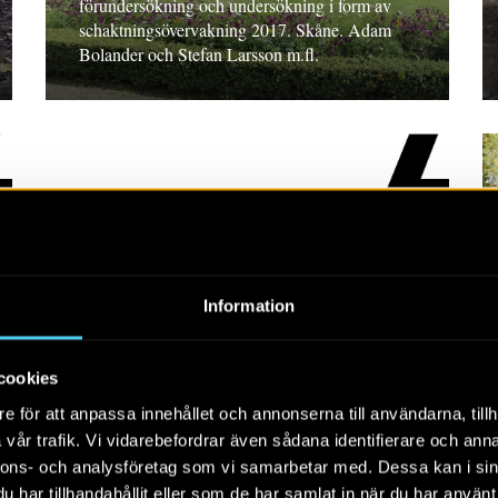
förundersökning och undersökning i form av
schaktningsövervakning 2017. Skåne. Adam
Bolander och Stefan Larsson m.fl.
RAPPORT 2017:161
Information
Gustafstorpet och
Sjögestadlund
cookies
Rapport 2017:161. Arkeologisk utredning,
e för att anpassa innehållet och annonserna till användarna, tillh
etapp 2. Östergötland. Alf Ericsson
vår trafik. Vi vidarebefordrar även sådana identifierare och anna
nnons- och analysföretag som vi samarbetar med. Dessa kan i sin
har tillhandahållit eller som de har samlat in när du har använt 