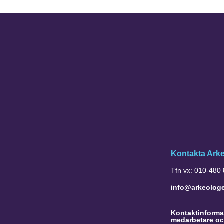
Kontakta Ark
Tfn vx: 010-480
info@arkeolog
Kontaktinformat
medarbetare oc