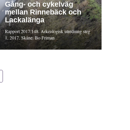
Gång- och cykelväg
mellan Rinnebäck och
Lackalänga
Rapport 2017:148. Arkeologisk utredning steg
1, 2017. Skåne. Bo Friman