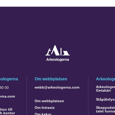
eologerna
Om webbplatsen
Arkeologe
Arkeologer 
webb@arkeologerna.com
 80 00
Getakärr
erna.com
Ståpälsfyn
Om webbplatsen
Om Intrasis
Skeppsdela
ion till
talet funn
h kontor
Om kakor