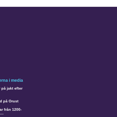
rna i media
på jakt efter
d på Orust
r från 1200-
a…