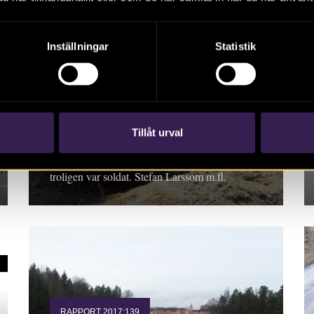
Inställningar
Statistik
RAPPORT 2017:159
En grav från
Kalmarkriget
Tillåt urval
Rapport 2017:159. Under striderna i Kalmar
1611 mot danskarna omkom mannen som
troligen var soldat. Stefan Larssom m.fl.
RAPPORT 2017:139