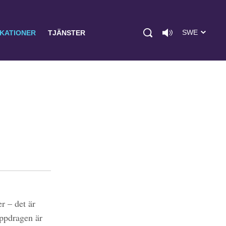
SWE
IKATIONER
TJÄNSTER
r – det är
uppdragen är