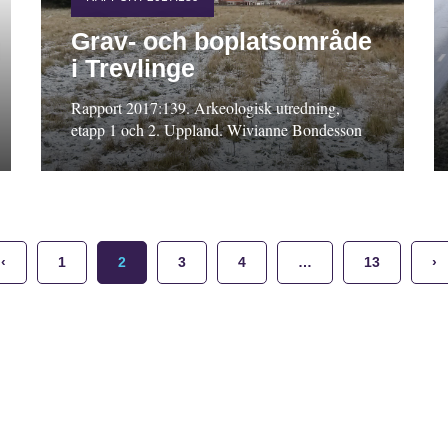
Grav- och boplatsområde
i Trevlinge
Rapport 2017:139. Arkeologisk utredning,
etapp 1 och 2. Uppland. Wivianne Bondesson
‹
1
2
3
4
…
13
›