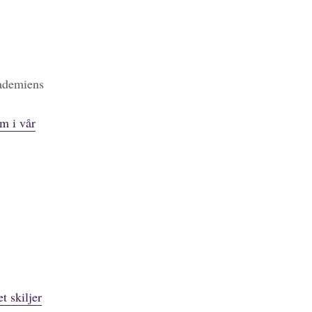
kademiens
m i vår
t skiljer