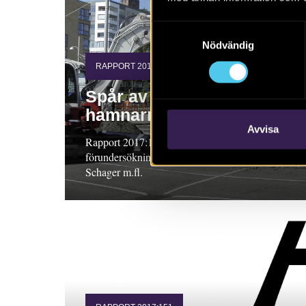
Samtyckesval
Nödvändig
RAPPORT 2017:156
Spår av de gamla
hamnarna
Avvisa
Rapport 2017:156. Arkeologisk
förundersökning, Västergötland. Elisabet
Schager m.fl.