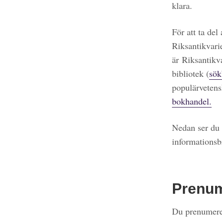
klara.
För att ta del
Riksantikvari
är Riksantikv
bibliotek (
sök
populärvetens
bokhandel.
Nedan ser du 
informationsb
Prenu
Du prenumerer