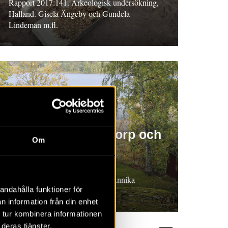
Rapport 2017:141. Arkeologisk undersökning,
Halland. Gisela Ängeby och Gundela
Lindeman m.fl.
RAPPORT 2017:160
Trädgårdslund – torp och
Om
torplämningar
Rapport 2017:160. Arkeologisk
förundersökning, Östergötland. Annika
andahålla funktioner för
Helander
n information från din enhet
 tur kombinera informationen
deras tjänster.