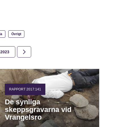
la
Övrigt
2023
2022
2021
2020
2019
2018
RAPPORT 2017:141
De synliga
skeppsgravarna vid
Vrangelsro