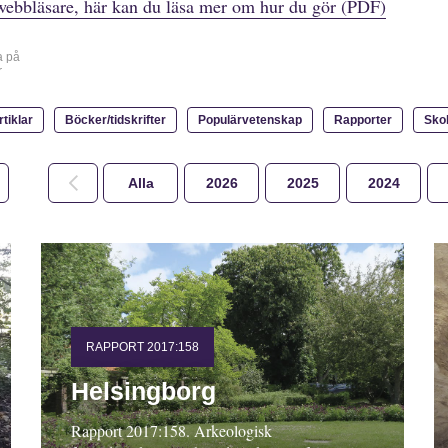
webbläsare, här kan du läsa mer om hur du gör (PDF)
a på
r
rtiklar
Böcker/tidskrifter
Populärvetenskap
Rapporter
Sko
Alla
2026
2025
2024
RAPPORT 2017:158
Helsingborg
Rapport 2017:158. Arkeologisk