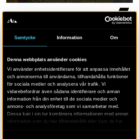
Samtycke
Information
Om
Denna webbplats använder cookies
Vi använder enhetsidentifierare för att anpassa innehållet
och annonserna till användarna, tillhandahålla funktioner
för sociala medier och analysera vår trafik. Vi
RAPPORT 2017:155
vidarebefordrar även sådana identifierare och annan
information från din enhet till de sociala medier och
Terminalen 1
annons- och analysföretag som vi samarbetar med.
Dessa kan i sin tur kombinera informationen med annan
information som du har tillhandahållit eller som de har
samlat in när du har använt deras tjänster.
Samtyckesval