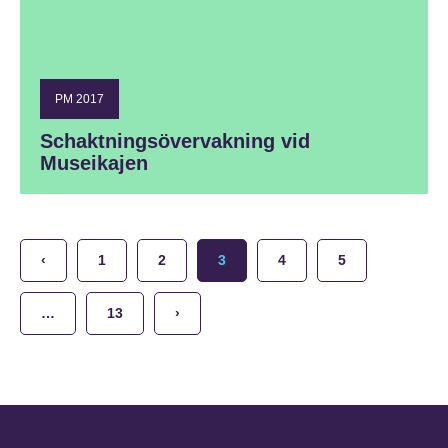
PM 2017
Schaktningsövervakning vid
Museikajen
‹
1
2
3
4
5
…
13
›