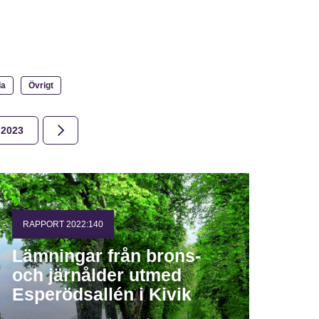
la
Övrigt
2023
2022
2021
2020
2019
2018
RAPPORT 2022:140
Lämningar från brons-
och järnålder utmed
Esperödsallén i Kivik