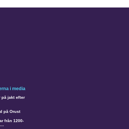
rna i media
på jakt efter
d på Orust
r från 1200-
a…