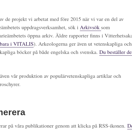
 av de projekt vi arbetat med före 2015 när vi var en del av
eämbetets uppdragsverksamhet, sök i
Arkivsök
som
arieämbetets öppna arkiv. Äldre rapporter finns i Vitterhetsa
bara i VITALIS
). Arkeologerna ger även ut vetenskapliga och
kapliga böcker på både engelska och svenska.
Du beställer de
även vår produktion av populärvetenskapliga artiklar och
roschyrer.
merera
ar på våra publikationer genom att klicka på RSS-ikonen.
De