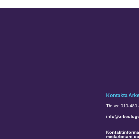
Kontakta Ark
Tfn vx: 010-480
info@arkeolog
Kontaktinformat
medarbetare oc