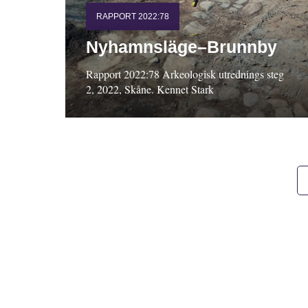
RAPPORT 2022:78
Nyhamnsläge–Brunnby
Rapport 2022:78 Arkeologisk utrednings steg
2, 2022, Skåne. Kennet Stark