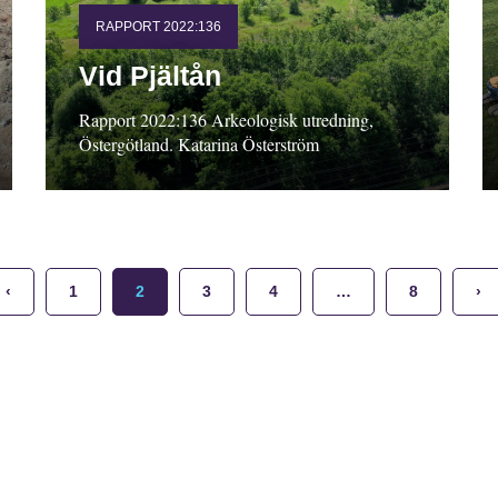
RAPPORT 2022:136
Vid Pjältån
Rapport 2022:136 Arkeologisk utredning,
Östergötland. Katarina Österström
‹
1
2
3
4
…
8
›