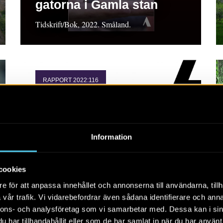
gatorna i Gamla stan
Tidskrift/Bok, 2022. Småland.
RAPPORT 2022:116
Kompletterande
utredning inom tre
områden inför
Information
omdragning av väg E22
förbi Gladhammar
cookies
Rapport 2022:116 Arkeologisk utredning, etapp
e för att anpassa innehållet och annonserna till användarna, tillh
1, Småland. Alf Ericsson
vår trafik. Vi vidarebefordrar även sådana identifierare och anna
nnons- och analysföretag som vi samarbetar med. Dessa kan i sin
har tillhandahållit eller som de har samlat in när du har använt 