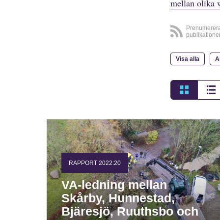
mellan olika 
Prenumerer
publikatione
Visa alla
A
RAPPORT 2022:20
VA-ledning mellan
Skårby, Hunnestad,
Bjäresjö, Ruuthsbo och