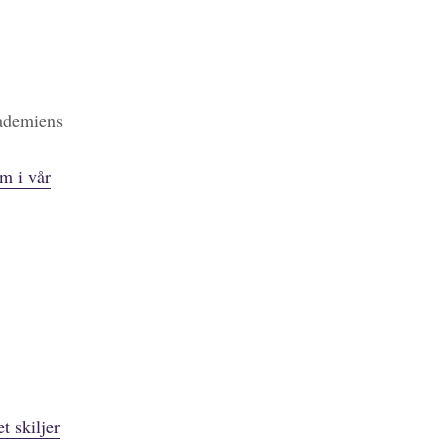
kademiens
m i vår
t skiljer